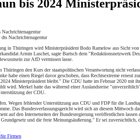
nun bis 2024 Ministerpräsi
 dts Nachrichtenagentur
ösung in Thüringen wird Ministerpräsident Bodo Ramelow aus Sicht vo
lerkandidat Armin Laschet, sagte Bartsch dem "Redaktionsnetzwerk De
Bewusstsein zur AfD vermissen lasse.
 Thüringen den Kurs der staatspolitischen Verantwortung nicht verlass
Linke habe einen Riegel davor geschoben, dass Rechtsextreme erneut z
s 2024 Ministerpräsident bleibt." Die CDU hatte im Februar 2020 mit 
 wird. Merkel hatte das während einer Auslandsreise "unverzeihlich"
Unterstützung der CDU.
affen. Wegen fehlender Unterstützung aus CDU und FDP für die Landta
omme. Das Bundesverfassungsgericht wird sich an diesem Mittwoch dami
ent auf den Internetseiten der Bundesregierung veröffentlichen lassen du
s Grundgesetz und die freie Meinungsäußerung." Er sei zuversichtlich,
l
 für Firmen