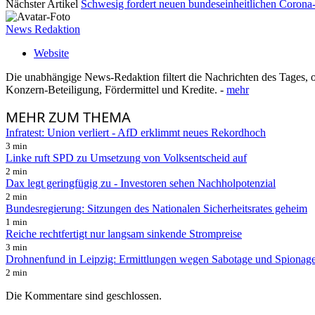
Nächster Artikel
Schwesig fordert neuen bundeseinheitlichen Coron
News Redaktion
Website
Die unabhängige News-Redaktion filtert die Nachrichten des Tages, o
Konzern-Beteiligung, Fördermittel und Kredite. -
mehr
MEHR
ZUM THEMA
Infratest: Union verliert - AfD erklimmt neues Rekordhoch
3 min
Linke ruft SPD zu Umsetzung von Volksentscheid auf
2 min
Dax legt geringfügig zu - Investoren sehen Nachholpotenzial
2 min
Bundesregierung: Sitzungen des Nationalen Sicherheitsrates geheim
1 min
Reiche rechtfertigt nur langsam sinkende Strompreise
3 min
Drohnenfund in Leipzig: Ermittlungen wegen Sabotage und Spionag
2 min
Die Kommentare sind geschlossen.