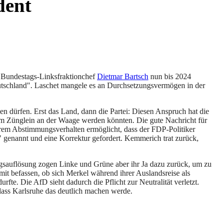
dent
n Bundestags-Linksfraktionchef
Dietmar Bartsch
nun bis 2024
utschland". Laschet mangele es an Durchsetzungsvermögen in der
en dürfen. Erst das Land, dann die Partei: Diesen Anspruch hat die
um Zünglein an der Waage werden könnten. Die gute Nachricht für
ihrem Abstimmungsverhalten ermöglicht, dass der FDP-Politiker
 genannt und eine Korrektur gefordert. Kemmerich trat zurück,
gsauflösung zogen Linke und Grüne aber ihr Ja dazu zurück, um zu
t befassen, ob sich Merkel während ihrer Auslandsreise als
rfte. Die AfD sieht dadurch die Pflicht zur Neutralität verletzt.
 dass Karlsruhe das deutlich machen werde.