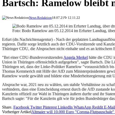
Bartsch: Ramelow bleibt 
News Redaktion
18.07.21
↻
12.11.22
Foto: Bodo Ramelow am 05.12.2014 im Erfurter Landtag, über
Erfurt (dts Nachrichtenagentur) - Nach der geplatzten Landtagsaufl
regieren. Dafür sorge letztlich auch der CDU-Vorsitzende und Kanz
Thüringer CDU, die Absprachen nicht einhalte und es an kritischem 
"Bei einer CDU-Bundesvorsitzenden
Angela Merkel
hätte die CDU in
Union in Thüringen offensichtlich aufgegeben", sagte Bartsch. Die 
Thüringen sei, dass der Linke-Politiker Ramelow "voraussichtlich bi
Thomas Kemmerich mit Hilfe der AfD zum Ministerpräsidenten gewählt
Ramelow wurde gewählt und bildete eine Minderheitsregierung mit 
Absprache war, 2021 neu zu wählen, um stabile Verhältnisse zu sch
verhindern, dass eine Entscheidung erneut durch die AfD zustande k
Kanzlerin offiziell zur Wahl in Thüringen äußern durfte und ihr Statem
Bartsch sagte: "Für die Kanzlerin gilt wie für jeden Bundesbürger da
Share.
Facebook
Twitter
Pinterest
LinkedIn
WhatsApp
Reddit
E-Mai
Vorheriger Artikel
Altmaier will 10.000 Euro "Corona-Flutpauschale"