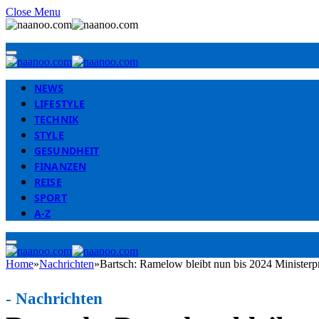
Close Menu
NEWS
LIFESTYLE
TECHNIK
STYLE
GESUNDHEIT
FINANZEN
REISE
SPORT
A-Z
Home
»
Nachrichten
»
Bartsch: Ramelow bleibt nun bis 2024 Ministerp
-
Nachrichten