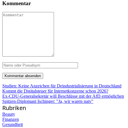
Kommentar
Studien: Keine Anzeichen für Deindustrialisierung in Deutschland
Kommt die Digitalsteuer für Internetkonzerne schon 2026?
Ex-CDU-Generalsekretär will Beschlüsse mit der AfD ermöglichen
Spitzen-Diplomant Ischinger: "Ja, wir waren naiv"
Rubriken
Beauty
Finanzen
Gesundheit