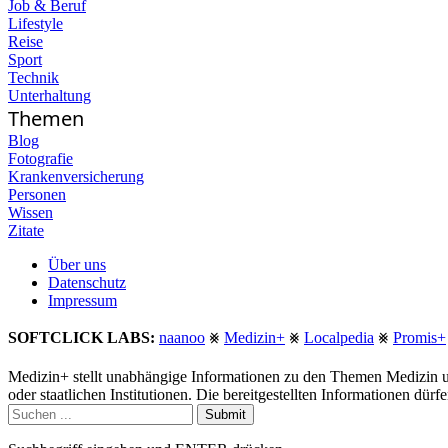
Job & Beruf
Lifestyle
Reise
Sport
Technik
Unterhaltung
Themen
Blog
Fotografie
Krankenversicherung
Personen
Wissen
Zitate
Über uns
Datenschutz
Impressum
SOFTCLICK LABS:
naanoo
⨳
Medizin+
⨳
Localpedia
⨳
Promis+
Medizin+ stellt unabhängige Informationen zu den Themen Medizin u
oder staatlichen Institutionen. Die bereitgestellten Informationen dür
Submit