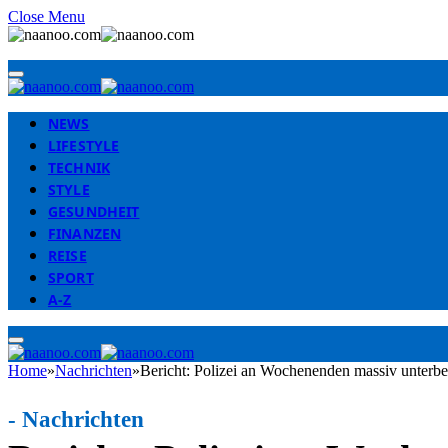
Close Menu
NEWS
LIFESTYLE
TECHNIK
STYLE
GESUNDHEIT
FINANZEN
REISE
SPORT
A-Z
Home
»
Nachrichten
»
Bericht: Polizei an Wochenenden massiv unterbe
-
Nachrichten