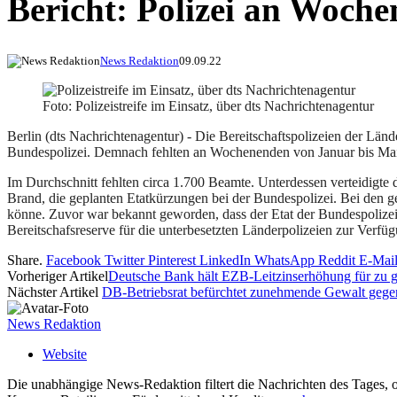
Bericht: Polizei an Woche
News Redaktion
09.09.22
Foto: Polizeistreife im Einsatz, über dts Nachrichtenagentur
Berlin (dts Nachrichtenagentur) - Die Bereitschaftspolizeien der Län
Bundespolizei. Demnach fehlten an Wochenenden von Januar bis Mai 2
Im Durchschnitt fehlten circa 1.700 Beamte. Unterdessen verteidigte
Brand, die geplanten Etatkürzungen bei der Bundespolizei. Bei den 
könne. Zuvor war bekannt geworden, dass der Etat der Bundespolize
Bereitschafsreserve für die unterbesetzten Länderpolizeien zur Verfü
Share.
Facebook
Twitter
Pinterest
LinkedIn
WhatsApp
Reddit
E-Mai
Vorheriger Artikel
Deutsche Bank hält EZB-Leitzinserhöhung für zu g
Nächster Artikel
DB-Betriebsrat befürchtet zunehmende Gewalt gege
News Redaktion
Website
Die unabhängige News-Redaktion filtert die Nachrichten des Tages, o