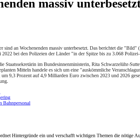
nenden massiv unterbesetz
der sind an Wochenenden massiv unterbesetzt. Das berichtet die "Bild" 
022 bei den Polizeien der Länder "in der Spitze bis zu 3.068 Polizei
 die Staatssekretärin im Bundesinnenministerin, Rita Schwarzelühr-Su
geplanten Mitteln handele es sich um eine "auskömmliche Veranschlagu
i um 9,3 Prozent auf 4,9 Milliarden Euro zwischen 2023 und 2026 gese
gung.
l
ering
n Bahnpersonal
rdnet Hintergründe ein und verschafft wichtigen Themen die nötige Auf