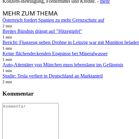
Konzern-Beteiligung, Fördermittel und Kredite. -
mehr
MEHR
ZUM THEMA
Österreich fordert Spanien zu mehr Grenzschutz auf
2 min
Breites Bündnis drängt auf "Hitzegipfel"
1 min
Bericht: Flugzeug neben Drohne in Leipzig war mit Munition belade
1 min
Keine flächendeckenden Engpässe bei Mineralwasser
1 min
Auto-Attentäter von München muss lebenslang ins Gefängnis
1 min
Studie: Tesla verliert in Deutschland an Marktanteil
2 min
Kommentar