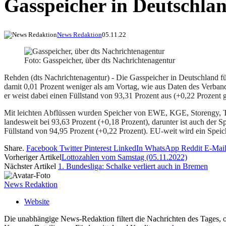
Gasspeicher in Deutschlan
News Redaktion
05.11.22
Foto: Gasspeicher, über dts Nachrichtenagentur
Rehden (dts Nachrichtenagentur) - Die Gasspeicher in Deutschland fül
damit 0,01 Prozent weniger als am Vortag, wie aus Daten des Verband
er weist dabei einen Füllstand von 93,31 Prozent aus (+0,22 Prozent 
Mit leichten Abflüssen wurden Speicher von EWE, KGE, Storengy, Tria
landesweit bei 93,63 Prozent (+0,18 Prozent), darunter ist auch der 
Füllstand von 94,95 Prozent (+0,22 Prozent). EU-weit wird ein Spei
Share.
Facebook
Twitter
Pinterest
LinkedIn
WhatsApp
Reddit
E-Mai
Vorheriger Artikel
Lottozahlen vom Samstag (05.11.2022)
Nächster Artikel
1. Bundesliga: Schalke verliert auch in Bremen
News Redaktion
Website
Die unabhängige News-Redaktion filtert die Nachrichten des Tages, o