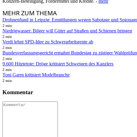
Konzern-Beteiligung, Fördermittel und Kredite. -
mehr
MEHR
ZUM THEMA
Drohnenfund in Leipzig: Ermittlungen wegen Sabotage und Spionag
2 min
Niedrigwasser: Bilger will Güter auf Straßen und Schienen bringen
2 min
Verdi lehnt SPD-Idee zu Schwerarbeitsrente ab
2 min
Bundesverfassungsgericht ermahnt Bundestag zu zügiger Wahlprüfu
2 min
9.600 Hitztetote: Dröge kritisiert Schweigen des Kanzlers
2 min
Toni Garrn kritisiert Modelbranche
2 min
Kommentar