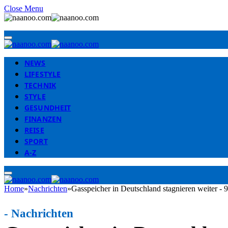
Close Menu
NEWS
LIFESTYLE
TECHNIK
STYLE
GESUNDHEIT
FINANZEN
REISE
SPORT
A-Z
Home
»
Nachrichten
»
Gasspeicher in Deutschland stagnieren weiter - 
-
Nachrichten