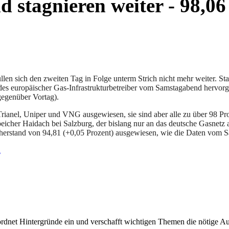
d stagnieren weiter - 98,06
len sich den zweiten Tag in Folge unterm Strich nicht mehr weiter. St
es europäischer Gas-Infrastrukturbetreiber vom Samstagabend hervorgeh
gegenüber Vortag).
nel, Uniper und VNG ausgewiesen, sie sind aber alle zu über 98 Proze
Speicher Haidach bei Salzburg, der bislang nur an das deutsche Gasnetz
cherstand von 94,81 (+0,05 Prozent) ausgewiesen, wie die Daten vom 
l
rdnet Hintergründe ein und verschafft wichtigen Themen die nötige Auf