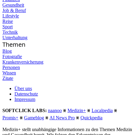
Gesundheit
Job & Beruf
Lifestyle
Reise
Sport
Technik
Unterhaltung
Themen
Blog
Fotografie
Krankenversicherung
Personen
Wissen
Zitate
Über uns
Datenschutz
Impressum
SOFTCLICK LABS:
naanoo
⨳
Medizin+
⨳
Localpedia
⨳
Promis+
⨳
Gameblog
⨳
AI News Pro
⨳
Quickpedia
Medizin+ stellt unabhängige Informationen zu den Themen Medizin
und Gesundheit bereit. Wir folgen den Erkenntnissen der