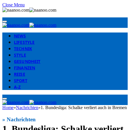
Close Menu
NEWS
LIFESTYLE
TECHNIK
STYLE
GESUNDHEIT
FINANZEN
REISE
SPORT
A-Z
Home
»
Nachrichten
»
1. Bundesliga: Schalke verliert auch in Bremen
»
Nachrichten
1. Bundesliga: Schalke verliert