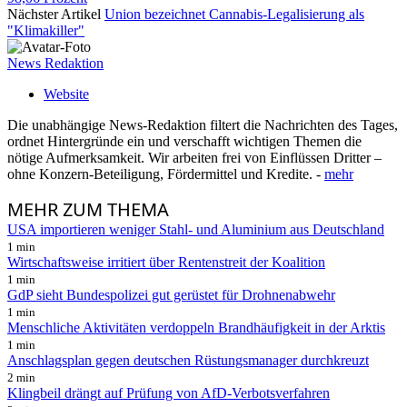
Nächster Artikel
Union bezeichnet Cannabis-Legalisierung als
"Klimakiller"
News Redaktion
Website
Die unabhängige News-Redaktion filtert die Nachrichten des Tages,
ordnet Hintergründe ein und verschafft wichtigen Themen die
nötige Aufmerksamkeit. Wir arbeiten frei von Einflüssen Dritter –
ohne Konzern-Beteiligung, Fördermittel und Kredite. -
mehr
MEHR
ZUM THEMA
USA importieren weniger Stahl- und Aluminium aus Deutschland
1 min
Wirtschaftsweise irritiert über Rentenstreit der Koalition
1 min
GdP sieht Bundespolizei gut gerüstet für Drohnenabwehr
1 min
Menschliche Aktivitäten verdoppeln Brandhäufigkeit in der Arktis
1 min
Anschlagsplan gegen deutschen Rüstungsmanager durchkreuzt
2 min
Klingbeil drängt auf Prüfung von AfD-Verbotsverfahren