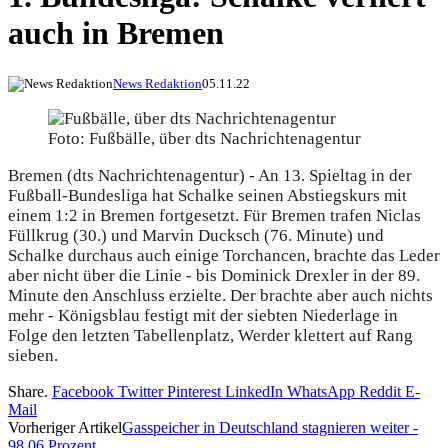
auch in Bremen
News Redaktion
05.11.22
Foto: Fußbälle, über dts Nachrichtenagentur
Bremen (dts Nachrichtenagentur) - An 13. Spieltag in der
Fußball-Bundesliga hat Schalke seinen Abstiegskurs mit
einem 1:2 in Bremen fortgesetzt. Für Bremen trafen Niclas
Füllkrug (30.) und Marvin Ducksch (76. Minute) und
Schalke durchaus auch einige Torchancen, brachte das Leder
aber nicht über die Linie - bis Dominick Drexler in der 89.
Minute den Anschluss erzielte. Der brachte aber auch nichts
mehr - Königsblau festigt mit der siebten Niederlage in
Folge den letzten Tabellenplatz, Werder klettert auf Rang
sieben.
Share.
Facebook
Twitter
Pinterest
LinkedIn
WhatsApp
Reddit
E-
Mail
Vorheriger Artikel
Gasspeicher in Deutschland stagnieren weiter -
98,06 Prozent