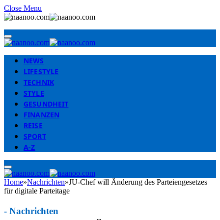
Close Menu
NEWS
LIFESTYLE
TECHNIK
STYLE
GESUNDHEIT
FINANZEN
REISE
SPORT
A-Z
Home
»
Nachrichten
»
JU-Chef will Änderung des Parteiengesetzes
für digitale Parteitage
-
Nachrichten