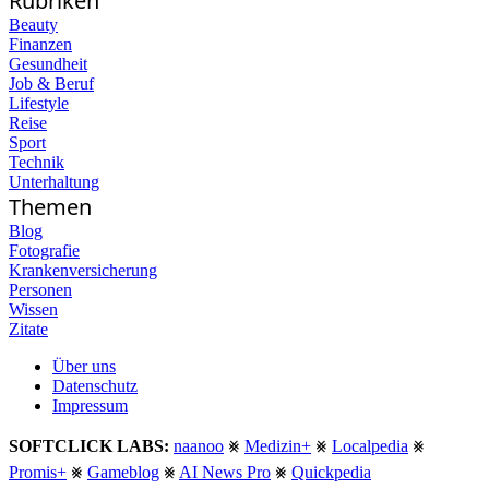
Rubriken
Beauty
Finanzen
Gesundheit
Job & Beruf
Lifestyle
Reise
Sport
Technik
Unterhaltung
Themen
Blog
Fotografie
Krankenversicherung
Personen
Wissen
Zitate
Über uns
Datenschutz
Impressum
SOFTCLICK LABS:
naanoo
⨳
Medizin+
⨳
Localpedia
⨳
Promis+
⨳
Gameblog
⨳
AI News Pro
⨳
Quickpedia