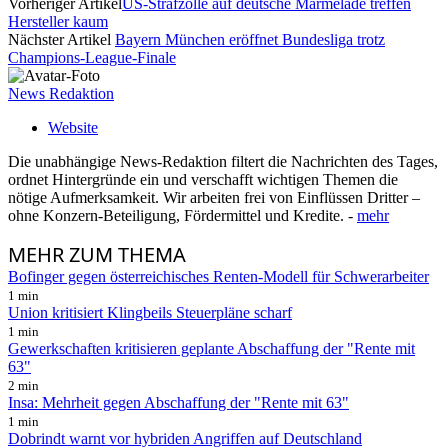
Vorheriger Artikel
US-Strafzölle auf deutsche Marmelade treffen
Hersteller kaum
Nächster Artikel
Bayern München eröffnet Bundesliga trotz
Champions-League-Finale
News Redaktion
Website
Die unabhängige News-Redaktion filtert die Nachrichten des Tages,
ordnet Hintergründe ein und verschafft wichtigen Themen die
nötige Aufmerksamkeit. Wir arbeiten frei von Einflüssen Dritter –
ohne Konzern-Beteiligung, Fördermittel und Kredite. -
mehr
MEHR
ZUM THEMA
Bofinger gegen österreichisches Renten-Modell für Schwerarbeiter
1 min
Union kritisiert Klingbeils Steuerpläne scharf
1 min
Gewerkschaften kritisieren geplante Abschaffung der "Rente mit
63"
2 min
Insa: Mehrheit gegen Abschaffung der "Rente mit 63"
1 min
Dobrindt warnt vor hybriden Angriffen auf Deutschland