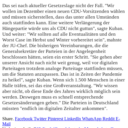
Das sei nach aktueller Gesetzeslage nicht der Fall. "Wir
wollen im Dezember einen neuen CDU-Vorsitzenden wählen
und müssen sicherstellen, dass das unter allen Umständen
auch stattfinden kann. Eine weitere Verlängerung der
Hängepartie würde uns als CDU nicht guttun", sagte Kuban.
Und weiter: "Wir sollten auf alle Eventualitäten und den
Worst Case im Herbst und Winter vorbereitet sein", mahnte
der JU-Chef. Die bisherigen Vereinbarungen, die die
Generalsekretäre der Parteien in der Angelegenheit
beschlossen hätten, seien ein erster Schritt. "Sie gehen aber
unserer Ansicht nach nicht weit genug, weil vor digitalen
Parteitagen trotzdem analoge Parteitage stattfinden müssen,
um die Statuten anzupassen. Das ist in Zeiten der Pandemie
zu heikel", sagte Kuban. Wenn sich 1.500 Menschen in einer
Halle träfen, sei das eine Großveranstaltung. "Wir wissen
aber nicht, ob diese Ende des Jahres wirklich möglich sein
werden. Deswegen muss es schnell entsprechende
Gesetzesänderungen geben." Die Parteien in Deutschland
müssten "endlich im digitalen Zeitalter ankommen".
Share.
Facebook
Twitter
Pinterest
LinkedIn
WhatsApp
Reddit
E-
Mail