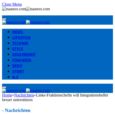
Close Menu
NEWS
LIFESTYLE
TECHNIK
STYLE
GESUNDHEIT
FINANZEN
REISE
SPORT
A-Z
Home
»
Nachrichten
»
Linke-Fraktionschefin will Integrationshelfer
besser unterstützen
-
Nachrichten