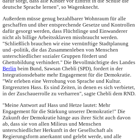
dafür sorgt, dass alle Kinder vor Eintritt in die Schule die
deutsche Sprache lernen", so Wagenknecht.
Außerdem müsse genug bezahlbarer Wohnraum für alle
geschaffen und über entsprechende Gesetze und Kontrollen
dafür gesorgt werden, dass Flüchtlinge und Einwanderer
nicht als billige Arbeitssklaven missbraucht werden.
"Schließlich brauchen wir eine vernünftige Stadtplanung
und -politik, die das Zusammenleben von Menschen
unterschiedlicher sozialer Gruppen fördert und
Ghettobildung verhindert." Die Bevollmächtigte des Landes
Berlin
beim Bund, Sawsan Chebli (SPD), fordert in der
Integrationsdebatte mehr Engagement für die Demokratie.
"Wir erleben eine Verrohung von Sprache und Kultur.
Entgrenzten Hass. Es sind Zeiten, in denen es sich verbietet,
in der Zuschauerrolle zu verharren", sagte Chebli dem RND.
"Meine Antwort auf Hass und Hetze lautet: Mehr
Engagement für die Stärkung unserer Demokratie!" Die
Zukunft der Demokratie hänge aus ihrer Sicht auch davon
ab, dass sie von allen Milieus und Menschen
unterschiedlicher Herkunft in der Gesellschaft als
Regierungsform anerkannt und gelebt werde, und alle