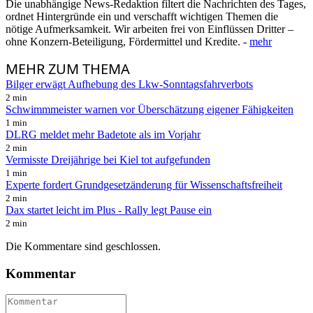
Die unabhängige News-Redaktion filtert die Nachrichten des Tages,
ordnet Hintergründe ein und verschafft wichtigen Themen die
nötige Aufmerksamkeit. Wir arbeiten frei von Einflüssen Dritter –
ohne Konzern-Beteiligung, Fördermittel und Kredite. -
mehr
MEHR
ZUM THEMA
Bilger erwägt Aufhebung des Lkw-Sonntagsfahrverbots
2 min
Schwimmmeister warnen vor Überschätzung eigener Fähigkeiten
1 min
DLRG meldet mehr Badetote als im Vorjahr
2 min
Vermisste Dreijährige bei Kiel tot aufgefunden
1 min
Experte fordert Grundgesetzänderung für Wissenschaftsfreiheit
2 min
Dax startet leicht im Plus - Rally legt Pause ein
2 min
Die Kommentare sind geschlossen.
Kommentar