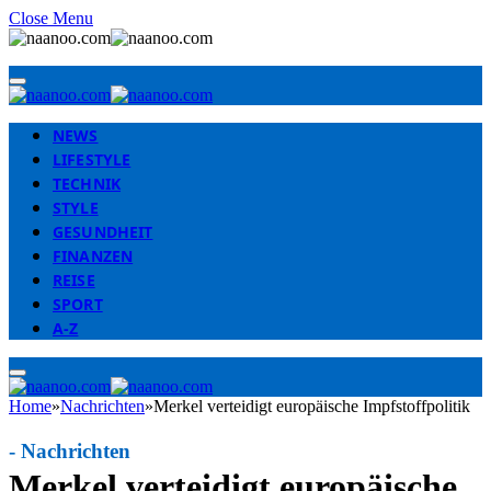
Close Menu
NEWS
LIFESTYLE
TECHNIK
STYLE
GESUNDHEIT
FINANZEN
REISE
SPORT
A-Z
Home
»
Nachrichten
»
Merkel verteidigt europäische Impfstoffpolitik
-
Nachrichten
Merkel verteidigt europäische