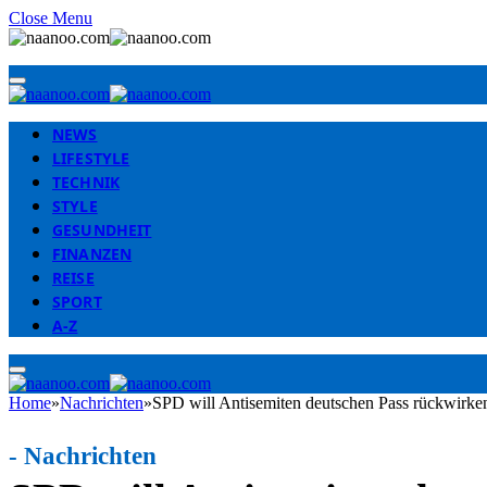
Close Menu
NEWS
LIFESTYLE
TECHNIK
STYLE
GESUNDHEIT
FINANZEN
REISE
SPORT
A-Z
Home
»
Nachrichten
»
SPD will Antisemiten deutschen Pass rückwirke
-
Nachrichten