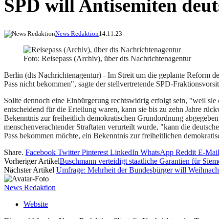
SPD will Antisemiten deu
News Redaktion
14.11.23
Foto: Reisepass (Archiv), über dts Nachrichtenagentur
Berlin (dts Nachrichtenagentur) - Im Streit um die geplante Reform 
Pass nicht bekommen", sagte der stellvertretende SPD-Fraktionsvorsi
Sollte dennoch eine Einbürgerung rechtswidrig erfolgt sein, "weil si
entscheidend für die Erteilung waren, kann sie bis zu zehn Jahre rüc
Bekenntnis zur freiheitlich demokratischen Grundordnung abgegeben ha
menschenverachtender Straftaten verurteilt wurde, "kann die deutsche
Pass bekommen möchte, ein Bekenntnis zur freiheitlichen demokrati
Share.
Facebook
Twitter
Pinterest
LinkedIn
WhatsApp
Reddit
E-Mai
Vorheriger Artikel
Buschmann verteidigt staatliche Garantien für Sie
Nächster Artikel
Umfrage: Mehrheit der Bundesbürger will Weihnach
News Redaktion
Website