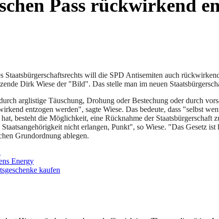
tschen Pass rückwirkend en
des Staatsbürgerschaftsrechts will die SPD Antisemiten auch rückwirke
tzende Dirk Wiese der "Bild". Das stelle man im neuen Staatsbürgersch
e durch arglistige Täuschung, Drohung oder Bestechung oder durch vorsä
kwirkend entzogen werden", sagte Wiese. Das bedeute, dass "selbst wen
t, besteht die Möglichkeit, eine Rücknahme der Staatsbürgerschaft zu 
 Staatsangehörigkeit nicht erlangen, Punkt", so Wiese. "Das Gesetz ist
schen Grundordnung ablegen.
l
mens Energy
tsgeschenke kaufen