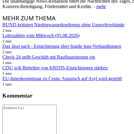
Die unabhängige News-Redaktion filtert die Nachrichten des Tages, o
Konzern-Beteiligung, Fördermittel und Kredite. -
mehr
MEHR
ZUM THEMA
BUND kritisiert Niedrigwasserkonferenz ohne Umweltverbände
2 min
Lottozahlen vom Mittwoch (05.08.2026)
1 min
Dax lässt nach - Ernüchterung über fragile Iran-Verhandlungen
2 min
Check 24 stellt Geschäft mit Baufinanzierung ein
1 min
CDU will Betreiber von KRITIS-Einrichtungen stärken
1 min
EU-Innenkommissar zu Ceuta: Anspruch auf Asyl wird geprüft
1 min
Kommentar