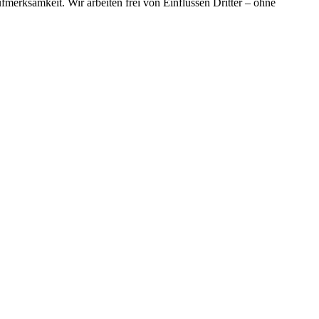
merksamkeit. Wir arbeiten frei von Einflüssen Dritter – ohne