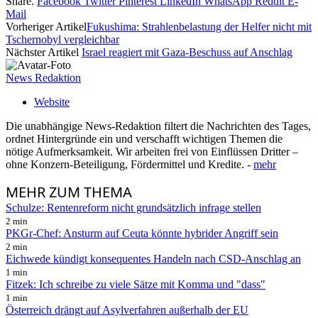
Share.
Facebook
Twitter
Pinterest
LinkedIn
WhatsApp
Reddit
E-
Mail
Vorheriger Artikel
Fukushima: Strahlenbelastung der Helfer nicht mit
Tschernobyl vergleichbar
Nächster Artikel
Israel reagiert mit Gaza-Beschuss auf Anschlag
News Redaktion
Website
Die unabhängige News-Redaktion filtert die Nachrichten des Tages,
ordnet Hintergründe ein und verschafft wichtigen Themen die
nötige Aufmerksamkeit. Wir arbeiten frei von Einflüssen Dritter –
ohne Konzern-Beteiligung, Fördermittel und Kredite. -
mehr
MEHR
ZUM THEMA
Schulze: Rentenreform nicht grundsätzlich infrage stellen
2 min
PKGr-Chef: Ansturm auf Ceuta könnte hybrider Angriff sein
2 min
Eichwede kündigt konsequentes Handeln nach CSD-Anschlag an
1 min
Fitzek: Ich schreibe zu viele Sätze mit Komma und "dass"
1 min
Österreich drängt auf Asylverfahren außerhalb der EU