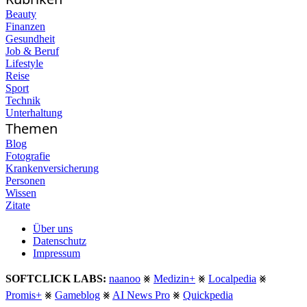
Beauty
Finanzen
Gesundheit
Job & Beruf
Lifestyle
Reise
Sport
Technik
Unterhaltung
Themen
Blog
Fotografie
Krankenversicherung
Personen
Wissen
Zitate
Über uns
Datenschutz
Impressum
SOFTCLICK LABS:
naanoo
⨳
Medizin+
⨳
Localpedia
⨳
Promis+
⨳
Gameblog
⨳
AI News Pro
⨳
Quickpedia