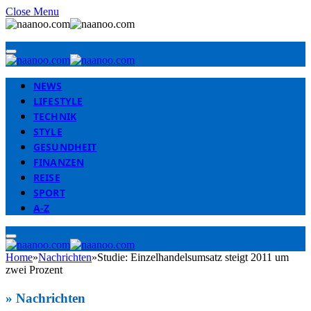
Close Menu
NEWS
LIFESTYLE
TECHNIK
STYLE
GESUNDHEIT
FINANZEN
REISE
SPORT
A-Z
Home
»
Nachrichten
»
Studie: Einzelhandelsumsatz steigt 2011 um
zwei Prozent
»
Nachrichten