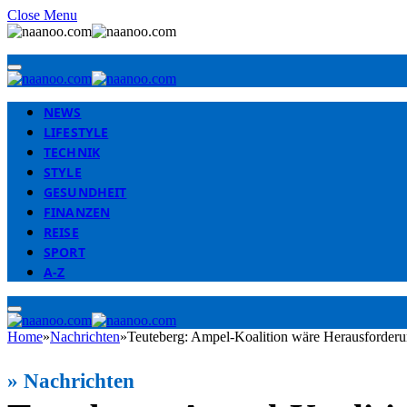
Close Menu
NEWS
LIFESTYLE
TECHNIK
STYLE
GESUNDHEIT
FINANZEN
REISE
SPORT
A-Z
Home
»
Nachrichten
»
Teuteberg: Ampel-Koalition wäre Herausforder
»
Nachrichten