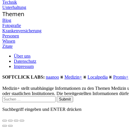
Technik
Unterhaltung
Themen
Blog
Fotografie
Krankenversicherung
Personen
Wissen
Zitate
Über uns
Datenschutz
Impressum
SOFTCLICK LABS:
naanoo
⨳
Medizin+
⨳
Localpedia
⨳
Promis+
Medizin+ stellt unabhängige Informationen zu den Themen Medizin u
oder staatlichen Institutionen. Die bereitgestellten Informationen dür
Submit
Suchbegriff eingeben und ENTER drücken