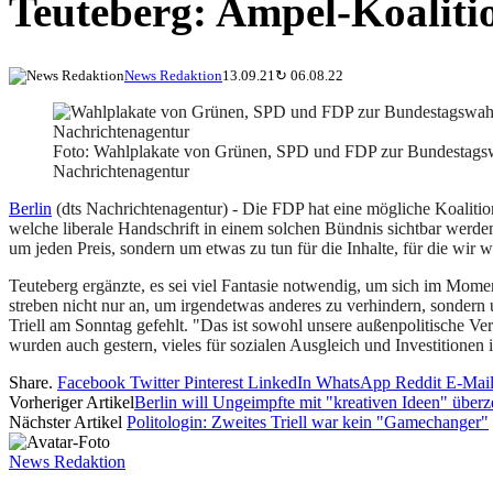
Teuteberg: Ampel-Koaliti
News Redaktion
13.09.21
↻
06.08.22
Foto: Wahlplakate von Grünen, SPD und FDP zur Bundestagsw
Nachrichtenagentur
Berlin
(dts Nachrichtenagentur) - Die FDP hat eine mögliche Koalit
welche liberale Handschrift in einem solchen Bündnis sichtbar werd
um jeden Preis, sondern um etwas zu tun für die Inhalte, für die wir 
Teuteberg ergänzte, es sei viel Fantasie notwendig, um sich im Mome
streben nicht nur an, um irgendetwas anderes zu verhindern, sondern
Triell am Sonntag gefehlt. "Das ist sowohl unsere außenpolitische Ve
wurden auch gestern, vieles für sozialen Ausgleich und Investitionen
Share.
Facebook
Twitter
Pinterest
LinkedIn
WhatsApp
Reddit
E-Mai
Vorheriger Artikel
Berlin will Ungeimpfte mit "kreativen Ideen" über
Nächster Artikel
Politologin: Zweites Triell war kein "Gamechanger"
News Redaktion