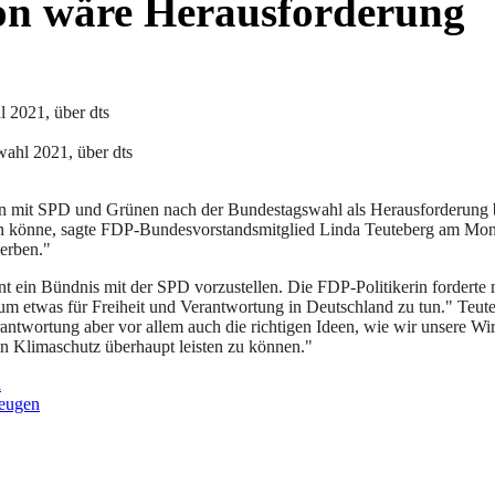
on wäre Herausforderung
ahl 2021, über dts
ion mit SPD und Grünen nach der Bundestagswahl als Herausforderung
en könne, sagte FDP-Bundesvorstandsmitglied Linda Teuteberg am Mont
werben."
nt ein Bündnis mit der SPD vorzustellen. Die FDP-Politikerin fordert
 um etwas für Freiheit und Verantwortung in Deutschland zu tun." Teu
rantwortung aber vor allem auch die richtigen Ideen, wie wir unsere Wi
 in Klimaschutz überhaupt leisten zu können."
l
zeugen