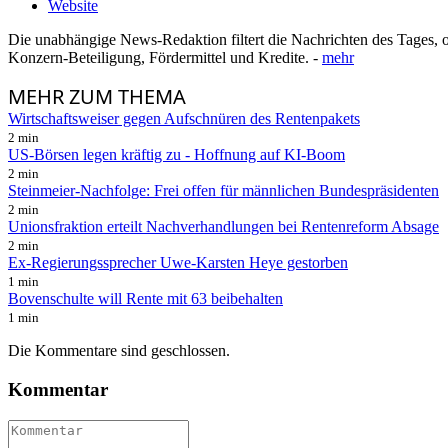
Website
Die unabhängige News-Redaktion filtert die Nachrichten des Tages, o
Konzern-Beteiligung, Fördermittel und Kredite. -
mehr
MEHR
ZUM THEMA
Wirtschaftsweiser gegen Aufschnüren des Rentenpakets
2 min
US-Börsen legen kräftig zu - Hoffnung auf KI-Boom
2 min
Steinmeier-Nachfolge: Frei offen für männlichen Bundespräsidenten
2 min
Unionsfraktion erteilt Nachverhandlungen bei Rentenreform Absage
2 min
Ex-Regierungssprecher Uwe-Karsten Heye gestorben
1 min
Bovenschulte will Rente mit 63 beibehalten
1 min
Die Kommentare sind geschlossen.
Kommentar