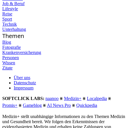
Job & Beruf
Lifestyle
Reise
Sport
Technik
Unterhaltung
Themen
Blog
Fotografie
Krankenversicherung
Personen
Wissen
Zitate
Über uns
Datenschutz
Impressum
SOFTCLICK LABS:
naanoo
⨳
Medizin+
⨳
Localpedia
⨳
Promis+
⨳
Gameblog
⨳
AI News Pro
⨳
Quickpedia
Medizin+ stellt unabhängige Informationen zu den Themen Medizin
und Gesundheit bereit. Wir folgen den Erkenntnissen der
evidenzbasierten Medizin und erhalten keine Zahlungen von