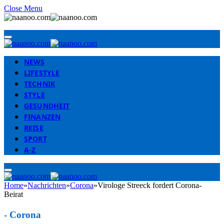
Close Menu
NEWS
LIFESTYLE
TECHNIK
STYLE
GESUNDHEIT
FINANZEN
REISE
SPORT
A-Z
Home
»
Nachrichten
»
Corona
»
Virologe Streeck fordert Corona-
Beirat
-
Corona