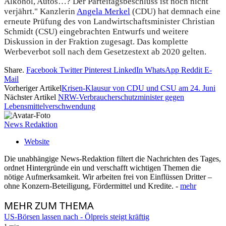
Alkohol, Autos…? Der Parteitagsbeschluss ist noch nicht
verjährt." Kanzlerin
Angela Merkel
(CDU) hat demnach eine
erneute Prüfung des von Landwirtschaftsminister Christian
Schmidt (CSU) eingebrachten Entwurfs und weitere
Diskussion in der Fraktion zugesagt. Das komplette
Werbeverbot soll nach dem Gesetzestext ab 2020 gelten.
Share.
Facebook
Twitter
Pinterest
LinkedIn
WhatsApp
Reddit
E-
Mail
Vorheriger Artikel
Krisen-Klausur von CDU und CSU am 24. Juni
Nächster Artikel
NRW-Verbraucherschutzminister gegen
Lebensmittelverschwendung
News Redaktion
Website
Die unabhängige News-Redaktion filtert die Nachrichten des Tages,
ordnet Hintergründe ein und verschafft wichtigen Themen die
nötige Aufmerksamkeit. Wir arbeiten frei von Einflüssen Dritter –
ohne Konzern-Beteiligung, Fördermittel und Kredite. -
mehr
MEHR
ZUM THEMA
US-Börsen lassen nach - Ölpreis steigt kräftig