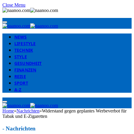
Close Menu
NEWS
LIFESTYLE
TECHNIK
STYLE
GESUNDHEIT
FINANZEN
REISE
SPORT
A-Z
Home
»
Nachrichten
»
Widerstand gegen geplantes Werbeverbot für
Tabak und E-Zigaretten
-
Nachrichten