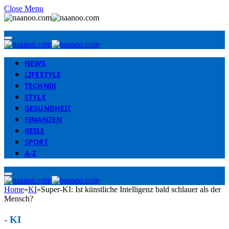
Close Menu
NEWS
LIFESTYLE
TECHNIK
STYLE
GESUNDHEIT
FINANZEN
REISE
SPORT
A-Z
Home
»
KI
»
Super-KI: Ist künstliche Intelligenz bald schlauer als der
Mensch?
-
KI