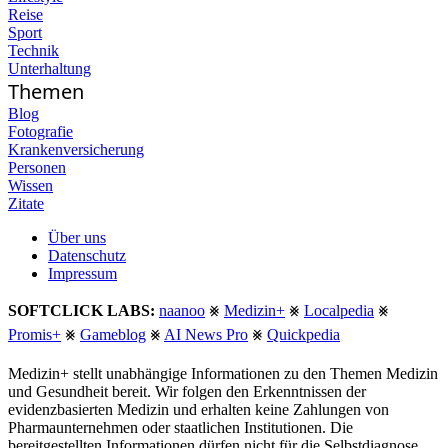
Reise
Sport
Technik
Unterhaltung
Themen
Blog
Fotografie
Krankenversicherung
Personen
Wissen
Zitate
Über uns
Datenschutz
Impressum
SOFTCLICK LABS:
naanoo
⨳
Medizin+
⨳
Localpedia
⨳
Promis+
⨳
Gameblog
⨳
AI News Pro
⨳
Quickpedia
Medizin+ stellt unabhängige Informationen zu den Themen Medizin
und Gesundheit bereit. Wir folgen den Erkenntnissen der
evidenzbasierten Medizin und erhalten keine Zahlungen von
Pharmaunternehmen oder staatlichen Institutionen. Die
bereitgestellten Informationen dürfen nicht für die Selbstdiagnose