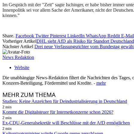
Im Gespräch mit der "Zeit" sagte Ischinger, er habe bisher immer u
Innenpolitik sei vor allem Sache der Amerikaner, nicht der Deutschen. 
können."
Share.
Facebook
Twitter
Pinterest
LinkedIn
WhatsApp
Reddit
E-Mai
Vorheriger Artikel
DHL sieht AfD als Risiko für Standort Deutschland
Nächster Artikel
Drei neue Verfassungsrichter vom Bundestag gewähl
News Redaktion
Website
Die unabhängige News-Redaktion filtert die Nachrichten des Tages, o
Konzern-Beteiligung, Fördermittel und Kredite. -
mehr
MEHR
ZUM THEMA
Studien: Keine Anzeichen für Deindustrialisierung in Deutschland
2 min
Kommt die Digitalsteuer für Internetkonzerne schon 2026?
2 min
Ex-CDU-Generalsekretär will Beschlüsse mit der AfD ermöglichen
2 min
Kulturstaatsminister würde Google gerne zerschlagen