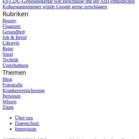
Ex-CDU-Generalsekretär will Beschlüsse mit der AfD ermöglichen
Kulturstaatsminister würde Google gerne zerschlagen
Rubriken
Beauty
Finanzen
Gesundheit
Job & Beruf
Lifestyle
Reise
Sport
Technik
Unterhaltung
Themen
Blog
Fotografie
Krankenversicherung
Personen
Wissen
Zitate
Über uns
Datenschutz
Impressum