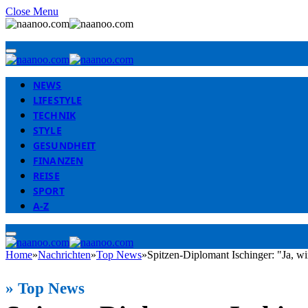
Close Menu
NEWS
LIFESTYLE
TECHNIK
STYLE
GESUNDHEIT
FINANZEN
REISE
SPORT
A-Z
Home
»
Nachrichten
»
Top News
»
Spitzen-Diplomant Ischinger: "Ja, w
»
Top News