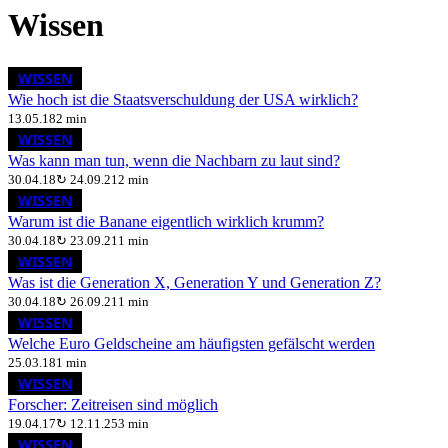
Wissen
WISSEN
Wie hoch ist die Staatsverschuldung der USA wirklich?
13.05.18
2 min
WISSEN
Was kann man tun, wenn die Nachbarn zu laut sind?
30.04.18
↻
24.09.21
2 min
WISSEN
Warum ist die Banane eigentlich wirklich krumm?
30.04.18
↻
23.09.21
1 min
WISSEN
Was ist die Generation X, Generation Y und Generation Z?
30.04.18
↻
26.09.21
1 min
WISSEN
Welche Euro Geldscheine am häufigsten gefälscht werden
25.03.18
1 min
WISSEN
Forscher: Zeitreisen sind möglich
19.04.17
↻
12.11.25
3 min
WISSEN