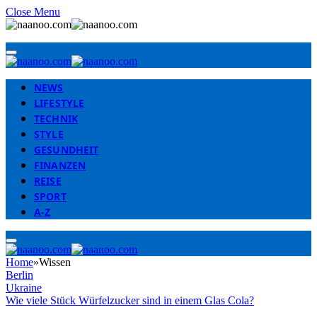
Close Menu
NEWS
LIFESTYLE
TECHNIK
STYLE
GESUNDHEIT
FINANZEN
REISE
SPORT
A-Z
Home
»
Wissen
Berlin
Ukraine
Wie viele Stück Würfelzucker sind in einem Glas Cola?