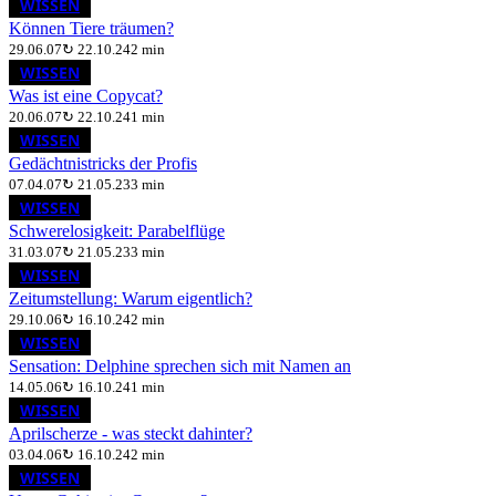
WISSEN
Können Tiere träumen?
29.06.07
↻
22.10.24
2 min
WISSEN
Was ist eine Copycat?
20.06.07
↻
22.10.24
1 min
WISSEN
Gedächtnistricks der Profis
07.04.07
↻
21.05.23
3 min
WISSEN
Schwerelosigkeit: Parabelflüge
31.03.07
↻
21.05.23
3 min
WISSEN
Zeitumstellung: Warum eigentlich?
29.10.06
↻
16.10.24
2 min
WISSEN
Sensation: Delphine sprechen sich mit Namen an
14.05.06
↻
16.10.24
1 min
WISSEN
Aprilscherze - was steckt dahinter?
03.04.06
↻
16.10.24
2 min
WISSEN