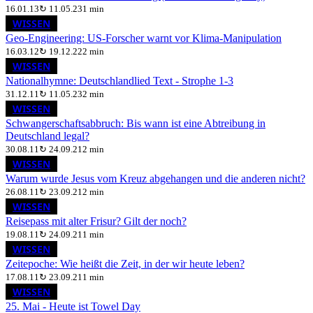
16.01.13
↻
11.05.23
1 min
WISSEN
Geo-Engineering: US-Forscher warnt vor Klima-Manipulation
16.03.12
↻
19.12.22
2 min
WISSEN
Nationalhymne: Deutschlandlied Text - Strophe 1-3
31.12.11
↻
11.05.23
2 min
WISSEN
Schwangerschaftsabbruch: Bis wann ist eine Abtreibung in
Deutschland legal?
30.08.11
↻
24.09.21
2 min
WISSEN
Warum wurde Jesus vom Kreuz abgehangen und die anderen nicht?
26.08.11
↻
23.09.21
2 min
WISSEN
Reisepass mit alter Frisur? Gilt der noch?
19.08.11
↻
24.09.21
1 min
WISSEN
Zeitepoche: Wie heißt die Zeit, in der wir heute leben?
17.08.11
↻
23.09.21
1 min
WISSEN
25. Mai - Heute ist Towel Day