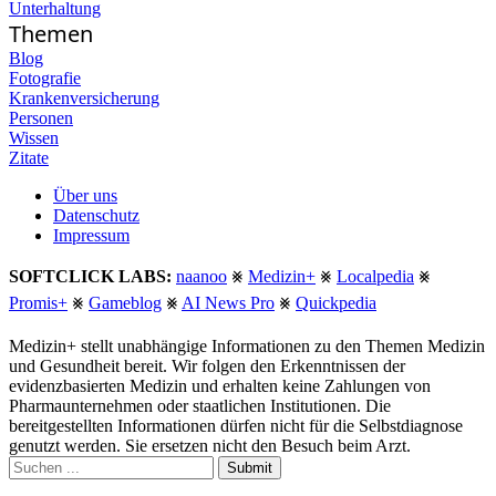
Unterhaltung
Themen
Blog
Fotografie
Krankenversicherung
Personen
Wissen
Zitate
Über uns
Datenschutz
Impressum
SOFTCLICK LABS:
naanoo
⨳
Medizin+
⨳
Localpedia
⨳
Promis+
⨳
Gameblog
⨳
AI News Pro
⨳
Quickpedia
Medizin+ stellt unabhängige Informationen zu den Themen Medizin
und Gesundheit bereit. Wir folgen den Erkenntnissen der
evidenzbasierten Medizin und erhalten keine Zahlungen von
Pharmaunternehmen oder staatlichen Institutionen. Die
bereitgestellten Informationen dürfen nicht für die Selbstdiagnose
genutzt werden. Sie ersetzen nicht den Besuch beim Arzt.
Submit