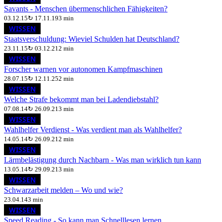
Savants - Menschen übermenschlichen Fähigkeiten?
03.12.15
↻
17.11.19
3 min
WISSEN
Staatsverschuldung: Wieviel Schulden hat Deutschland?
23.11.15
↻
03.12.21
2 min
WISSEN
Forscher warnen vor autonomen Kampfmaschinen
28.07.15
↻
12.11.25
2 min
WISSEN
Welche Strafe bekommt man bei Ladendiebstahl?
07.08.14
↻
26.09.21
3 min
WISSEN
Wahlhelfer Verdienst - Was verdient man als Wahlhelfer?
14.05.14
↻
26.09.21
2 min
WISSEN
Lärmbelästigung durch Nachbarn - Was man wirklich tun kann
13.05.14
↻
29.09.21
3 min
WISSEN
Schwarzarbeit melden – Wo und wie?
23.04.14
3 min
WISSEN
Speed Reading - So kann man Schnelllesen lernen