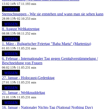
13.02.14
↻
17.11.19
3 min
WISSEN
Sternschnuppen - Wie sie entstehen und wann man sie sehen kann
28.09.13
↻
02.10.25
3 min
WISSEN
8. August Weltkatzentag
08.08.13
↻
08.11.25
2 min
WISSEN
1. März - Bulgarischer Feiertag "Baba Marta" (Marteniza)
01.03.13
↻
11.05.23
1 min
WISSEN
6. Februar - Internationaler Tag gegen Genitalverstümmelung /
Beschneidung von Frauen
06.02.13
↻
11.05.23
1 min
WISSEN
27. Januar - Holocaust-Gedenktag
27.01.13
↻
11.05.23
1 min
WISSEN
21. Januar - Weltknuddeltag
21.01.13
↻
11.05.23
1 min
WISSEN
16. Januar - Nationaler Nichts-Tag (National Nothing Day)