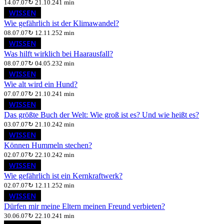
14.07.07
↻
21.10.24
1 min
WISSEN
Wie gefährlich ist der Klimawandel?
08.07.07
↻
12.11.25
2 min
WISSEN
Was hilft wirklich bei Haarausfall?
08.07.07
↻
04.05.23
2 min
WISSEN
Wie alt wird ein Hund?
07.07.07
↻
21.10.24
1 min
WISSEN
Das größte Buch der Welt: Wie groß ist es? Und wie heißt es?
03.07.07
↻
21.10.24
2 min
WISSEN
Können Hummeln stechen?
02.07.07
↻
22.10.24
2 min
WISSEN
Wie gefährlich ist ein Kernkraftwerk?
02.07.07
↻
12.11.25
2 min
WISSEN
Dürfen mir meine Eltern meinen Freund verbieten?
30.06.07
↻
22.10.24
1 min