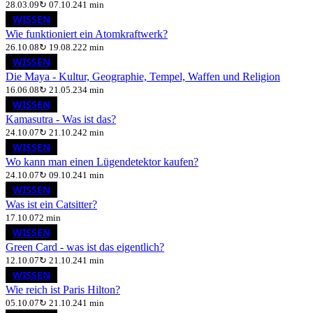
28.03.09
↻
07.10.24
1 min
WISSEN
Wie funktioniert ein Atomkraftwerk?
26.10.08
↻
19.08.22
2 min
WISSEN
Die Maya - Kultur, Geographie, Tempel, Waffen und Religion
16.06.08
↻
21.05.23
4 min
WISSEN
Kamasutra - Was ist das?
24.10.07
↻
21.10.24
2 min
WISSEN
Wo kann man einen Lügendetektor kaufen?
24.10.07
↻
09.10.24
1 min
WISSEN
Was ist ein Catsitter?
17.10.07
2 min
WISSEN
Green Card - was ist das eigentlich?
12.10.07
↻
21.10.24
1 min
WISSEN
Wie reich ist Paris Hilton?
05.10.07
↻
21.10.24
1 min