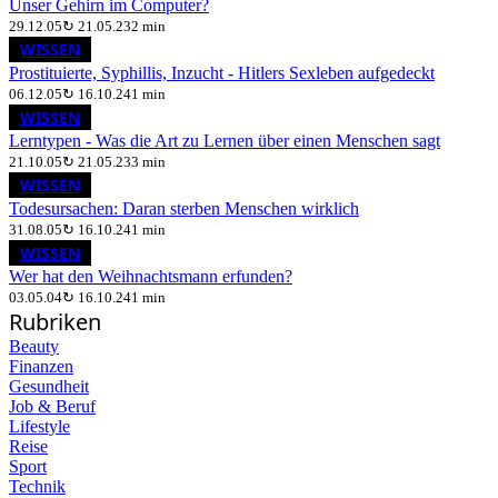
Unser Gehirn im Computer?
29.12.05
↻
21.05.23
2 min
WISSEN
Prostituierte, Syphillis, Inzucht - Hitlers Sexleben aufgedeckt
06.12.05
↻
16.10.24
1 min
WISSEN
Lerntypen - Was die Art zu Lernen über einen Menschen sagt
21.10.05
↻
21.05.23
3 min
WISSEN
Todesursachen: Daran sterben Menschen wirklich
31.08.05
↻
16.10.24
1 min
WISSEN
Wer hat den Weihnachtsmann erfunden?
03.05.04
↻
16.10.24
1 min
Rubriken
Beauty
Finanzen
Gesundheit
Job & Beruf
Lifestyle
Reise
Sport
Technik