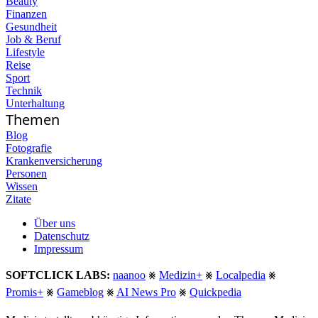
Beauty
Finanzen
Gesundheit
Job & Beruf
Lifestyle
Reise
Sport
Technik
Unterhaltung
Themen
Blog
Fotografie
Krankenversicherung
Personen
Wissen
Zitate
Über uns
Datenschutz
Impressum
SOFTCLICK LABS:
naanoo
⨳
Medizin+
⨳
Localpedia
⨳
Promis+
⨳
Gameblog
⨳
AI News Pro
⨳
Quickpedia