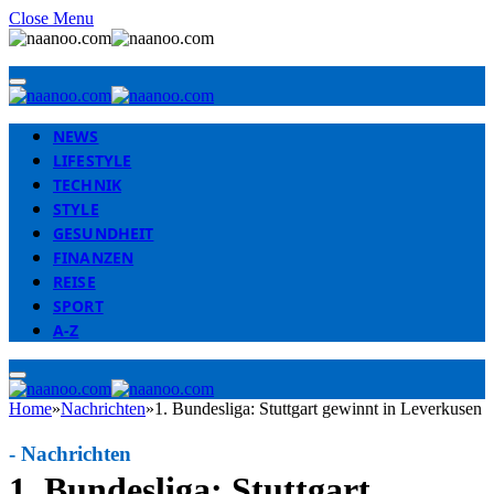
Close Menu
NEWS
LIFESTYLE
TECHNIK
STYLE
GESUNDHEIT
FINANZEN
REISE
SPORT
A-Z
Home
»
Nachrichten
»
1. Bundesliga: Stuttgart gewinnt in Leverkusen
-
Nachrichten
1. Bundesliga: Stuttgart