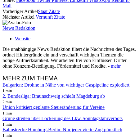
Share.
Facebook
Twitter
Pinterest
LinkedIn
WhatsApp
Reddit
E-
Mail
Vorheriger Artikel
Staat Zitate
Nächster Artikel
Vernunft Zitate
News Redaktion
Website
Die unabhängige News-Redaktion filtert die Nachrichten des Tages,
ordnet Hintergründe ein und verschafft wichtigen Themen die
nötige Aufmerksamkeit. Wir arbeiten frei von Einflüssen Dritter –
ohne Konzern-Beteiligung, Fördermittel und Kredite. -
mehr
MEHR
ZUM THEMA
Bulgarien: Drohne in Nähe von wichtiger Gaspipeline explodiert
1 min
2. Bundesliga: Braunschweig schießt Magdeburg ab
2 min
Union kritisiert geplante Steueränderung für Vereine
1 min
Grüne streiten über Lockerung des Lkw-Sonntagsfahrverbots
1 min
Bahnstrecke Hamburg-Berlin: Nur jeder vierte Zug pünktlich
1 min