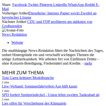
Share.
Facebook
Twitter
Pinterest
LinkedIn
WhatsApp
Reddit
E-
Mail
Vorheriger Artikel
Dieselkrise: Internes Papier weckt Zweifel an
bayerischer Lösung
Nächster Artikel
CDU und FDP profitieren am stärksten von
Großspenden
News Redaktion
Website
Die unabhängige News-Redaktion filtert die Nachrichten des Tages,
ordnet Hintergründe ein und verschafft wichtigen Themen die
nötige Aufmerksamkeit. Wir arbeiten frei von Einflüssen Dritter –
ohne Konzern-Beteiligung, Fördermittel und Kredite. -
mehr
MEHR
ZUM THEMA
Toni Garrn kritisiert Modelbranche
2 min
Lkw-Verband: Sonntagsfahrverbot-Aus hilft kaum
1 min
SPD fordert Spritpreisdeckel - Union lehnt zweiten Tankrabatt ab
2 min
Lies offen für Verschiebung des Klimaziels