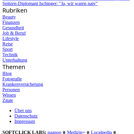
Spitzen-Diplomant Ischinger: "Ja, wir waren naiv"
Rubriken
Beauty
Finanzen
Gesundheit
Job & Beruf
Lifestyle
Reise
Sport
Technik
Unterhaltung
Themen
Blog
Fotografie
Krankenversicherung
Personen
Wissen
Zitate
Über uns
Datenschutz
Impressum
SOFTCLICK LABS:
naanoo
⨳
Medizin+
⨳
Localpedia
⨳