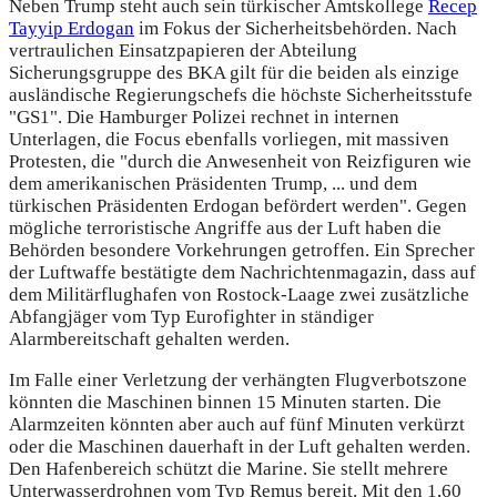
Neben Trump steht auch sein türkischer Amtskollege
Recep
Tayyip Erdogan
im Fokus der Sicherheitsbehörden. Nach
vertraulichen Einsatzpapieren der Abteilung
Sicherungsgruppe des BKA gilt für die beiden als einzige
ausländische Regierungschefs die höchste Sicherheitsstufe
"GS1". Die Hamburger Polizei rechnet in internen
Unterlagen, die Focus ebenfalls vorliegen, mit massiven
Protesten, die "durch die Anwesenheit von Reizfiguren wie
dem amerikanischen Präsidenten Trump, ... und dem
türkischen Präsidenten Erdogan befördert werden". Gegen
mögliche terroristische Angriffe aus der Luft haben die
Behörden besondere Vorkehrungen getroffen. Ein Sprecher
der Luftwaffe bestätigte dem Nachrichtenmagazin, dass auf
dem Militärflughafen von Rostock-Laage zwei zusätzliche
Abfangjäger vom Typ Eurofighter in ständiger
Alarmbereitschaft gehalten werden.
Im Falle einer Verletzung der verhängten Flugverbotszone
könnten die Maschinen binnen 15 Minuten starten. Die
Alarmzeiten könnten aber auch auf fünf Minuten verkürzt
oder die Maschinen dauerhaft in der Luft gehalten werden.
Den Hafenbereich schützt die Marine. Sie stellt mehrere
Unterwasserdrohnen vom Typ Remus bereit. Mit den 1,60