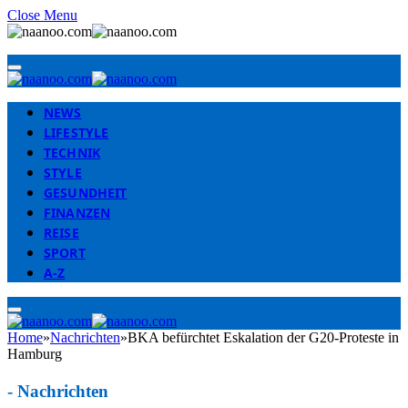
Close Menu
NEWS
LIFESTYLE
TECHNIK
STYLE
GESUNDHEIT
FINANZEN
REISE
SPORT
A-Z
Home
»
Nachrichten
»
BKA befürchtet Eskalation der G20-Proteste in
Hamburg
-
Nachrichten