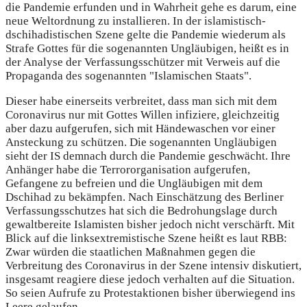
die Pandemie erfunden und in Wahrheit gehe es darum, eine
neue Weltordnung zu installieren. In der islamistisch-
dschihadistischen Szene gelte die Pandemie wiederum als
Strafe Gottes für die sogenannten Ungläubigen, heißt es in
der Analyse der Verfassungsschützer mit Verweis auf die
Propaganda des sogenannten "Islamischen Staats".
Dieser habe einerseits verbreitet, dass man sich mit dem
Coronavirus nur mit Gottes Willen infiziere, gleichzeitig
aber dazu aufgerufen, sich mit Händewaschen vor einer
Ansteckung zu schützen. Die sogenannten Ungläubigen
sieht der IS demnach durch die Pandemie geschwächt. Ihre
Anhänger habe die Terrororganisation aufgerufen,
Gefangene zu befreien und die Ungläubigen mit dem
Dschihad zu bekämpfen. Nach Einschätzung des Berliner
Verfassungsschutzes hat sich die Bedrohungslage durch
gewaltbereite Islamisten bisher jedoch nicht verschärft. Mit
Blick auf die linksextremistische Szene heißt es laut RBB:
Zwar würden die staatlichen Maßnahmen gegen die
Verbreitung des Coronavirus in der Szene intensiv diskutiert,
insgesamt reagiere diese jedoch verhalten auf die Situation.
So seien Aufrufe zu Protestaktionen bisher überwiegend ins
Leere gelaufen.