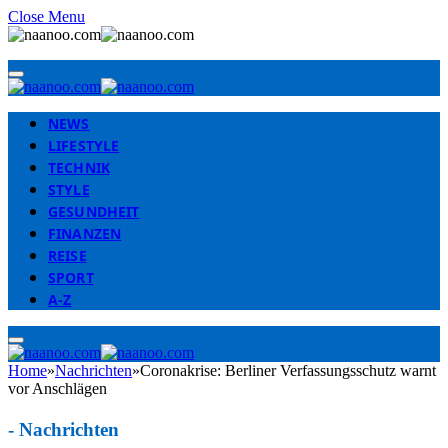
Close Menu
NEWS
LIFESTYLE
TECHNIK
STYLE
GESUNDHEIT
FINANZEN
REISE
SPORT
A-Z
Home
»
Nachrichten
»
Coronakrise: Berliner Verfassungsschutz warnt
vor Anschlägen
-
Nachrichten