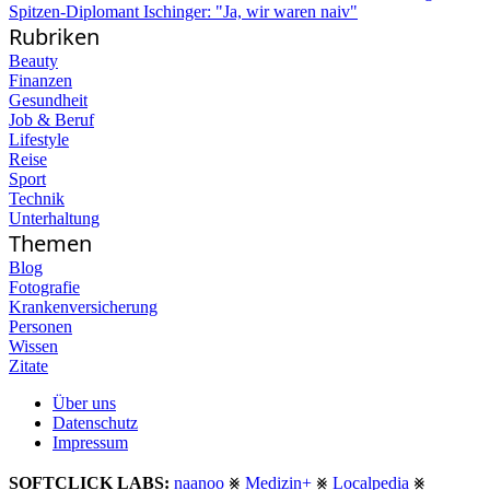
Spitzen-Diplomant Ischinger: "Ja, wir waren naiv"
Rubriken
Beauty
Finanzen
Gesundheit
Job & Beruf
Lifestyle
Reise
Sport
Technik
Unterhaltung
Themen
Blog
Fotografie
Krankenversicherung
Personen
Wissen
Zitate
Über uns
Datenschutz
Impressum
SOFTCLICK LABS:
naanoo
⨳
Medizin+
⨳
Localpedia
⨳