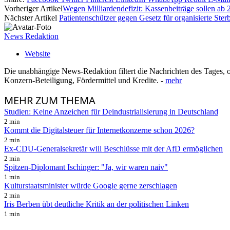
Vorheriger Artikel
Wegen Milliardendefizit: Kassenbeiträge sollen ab 
Nächster Artikel
Patientenschützer gegen Gesetz für organisierte Sterb
News Redaktion
Website
Die unabhängige News-Redaktion filtert die Nachrichten des Tages, o
Konzern-Beteiligung, Fördermittel und Kredite. -
mehr
MEHR
ZUM THEMA
Studien: Keine Anzeichen für Deindustrialisierung in Deutschland
2 min
Kommt die Digitalsteuer für Internetkonzerne schon 2026?
2 min
Ex-CDU-Generalsekretär will Beschlüsse mit der AfD ermöglichen
2 min
Spitzen-Diplomant Ischinger: "Ja, wir waren naiv"
1 min
Kulturstaatsminister würde Google gerne zerschlagen
2 min
Iris Berben übt deutliche Kritik an der politischen Linken
1 min