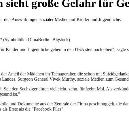
 sieht große Gefahr für G
r den Auswirkungen sozialer Medien auf Kinder und Jugendliche.
? (Symbolbild: DimaBerlin | Bigstock)
 für Kinder und Jugendliche gehen in den USA steil nach oben", sagte 
er Anteil der Mädchen im Teenageralter, die schon mit Suizidgedanken
es Landes, Surgeon General Vivek Murthy, soziale Medien zum Gesundh
ft. Seit den Sechzigerjahren vielleicht, zehn, fünfzehn Mal. Als verkü
gesund ist."
lle und Dokumente aus der Zentrale der Firma geschmuggelt, die dama
als Erste als die "Facebook Files".
l