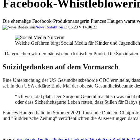
Facebook-Whistleblowerin
Die ehemalige Facebook-Produktmanagerin Frances Haugen warnt vo
News Redaktion
13.06.23
↻
14.06.23
Welche Gefahren birgt Social Media für Kinder und Jugendlich
"Da erreichen wir demnächst einen kritischen Punkt. Die Suizidraten
Suizidgedanken auf dem Vormarsch
Eine Untersuchung der US-Gesundheitsbehörde CDC ermittelte, dass d
sei. In den USA erklärte Ende Mai der oberste Gesundheitsbeamte d
"Ich war total platt. Der Surgeon General macht so was nicht o
oder dass Sicherheitsgurte Leben retten, dass Stillen für Babys 
Frances Haugen hatte im Sommer 2021 Tausende Dateien, Chatprotoko
und "Süddeutsche Zeitung" veröffentlichten die Auswertungen damals 
Share.
Facebook
Twitter
Pinterest
LinkedIn
WhatsApp
Reddit
E-Mai