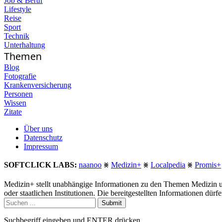
Job & Beruf
Lifestyle
Reise
Sport
Technik
Unterhaltung
Themen
Blog
Fotografie
Krankenversicherung
Personen
Wissen
Zitate
Über uns
Datenschutz
Impressum
SOFTCLICK LABS:
naanoo
⨳
Medizin+
⨳
Localpedia
⨳
Promis+
Medizin+ stellt unabhängige Informationen zu den Themen Medizin u
oder staatlichen Institutionen. Die bereitgestellten Informationen dür
Submit
Suchbegriff eingeben und ENTER drücken