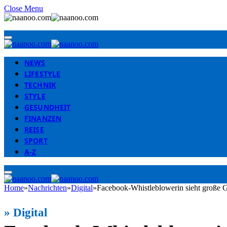
Close Menu
NEWS
LIFESTYLE
TECHNIK
STYLE
GESUNDHEIT
FINANZEN
REISE
SPORT
A-Z
Home
»
Nachrichten
»
Digital
»
Facebook-Whistleblowerin sieht große 
»
Digital