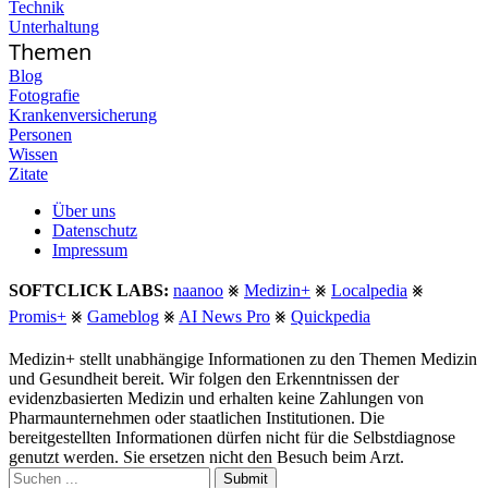
Technik
Unterhaltung
Themen
Blog
Fotografie
Krankenversicherung
Personen
Wissen
Zitate
Über uns
Datenschutz
Impressum
SOFTCLICK LABS:
naanoo
⨳
Medizin+
⨳
Localpedia
⨳
Promis+
⨳
Gameblog
⨳
AI News Pro
⨳
Quickpedia
Medizin+ stellt unabhängige Informationen zu den Themen Medizin
und Gesundheit bereit. Wir folgen den Erkenntnissen der
evidenzbasierten Medizin und erhalten keine Zahlungen von
Pharmaunternehmen oder staatlichen Institutionen. Die
bereitgestellten Informationen dürfen nicht für die Selbstdiagnose
genutzt werden. Sie ersetzen nicht den Besuch beim Arzt.
Submit