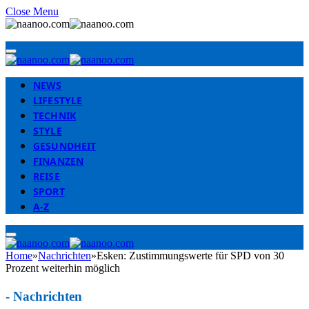
Close Menu
NEWS
LIFESTYLE
TECHNIK
STYLE
GESUNDHEIT
FINANZEN
REISE
SPORT
A-Z
Home
»
Nachrichten
»
Esken: Zustimmungswerte für SPD von 30
Prozent weiterhin möglich
-
Nachrichten