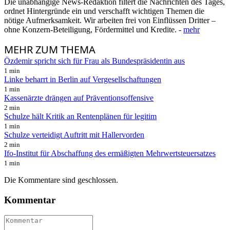
Die unabhängige News-Redaktion filtert die Nachrichten des Tages,
ordnet Hintergründe ein und verschafft wichtigen Themen die
nötige Aufmerksamkeit. Wir arbeiten frei von Einflüssen Dritter –
ohne Konzern-Beteiligung, Fördermittel und Kredite. -
mehr
MEHR
ZUM THEMA
Özdemir spricht sich für Frau als Bundespräsidentin aus
1 min
Linke beharrt in Berlin auf Vergesellschaftungen
1 min
Kassenärzte drängen auf Präventionsoffensive
2 min
Schulze hält Kritik an Rentenplänen für legitim
1 min
Schulze verteidigt Auftritt mit Hallervorden
2 min
Ifo-Institut für Abschaffung des ermäßigten Mehrwertsteuersatzes
1 min
Die Kommentare sind geschlossen.
Kommentar