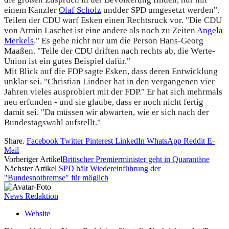
einem Kanzler
Olaf Scholz
undder SPD umgesetzt werden".
Teilen der CDU warf Esken einen Rechtsruck vor. "Die CDU
von Armin Laschet ist eine andere als noch zu Zeiten
Angela
Merkels
." Es gehe nicht nur um die Person Hans-Georg
Maaßen. "Teile der CDU driften nach rechts ab, die Werte-
Union ist ein gutes Beispiel dafür."
Mit Blick auf die FDP sagte Esken, dass deren Entwicklung
unklar sei. "Christian Lindner hat in den vergangenen vier
Jahren vieles ausprobiert mit der FDP." Er hat sich mehrmals
neu erfunden - und sie glaube, dass er noch nicht fertig
damit sei. "Da müssen wir abwarten, wie er sich nach der
Bundestagswahl aufstellt."
Share.
Facebook
Twitter
Pinterest
LinkedIn
WhatsApp
Reddit
E-
Mail
Vorheriger Artikel
Britischer Premierminister geht in Quarantäne
Nächster Artikel
SPD hält Wiedereinführung der
"Bundesnotbremse" für möglich
News Redaktion
Website