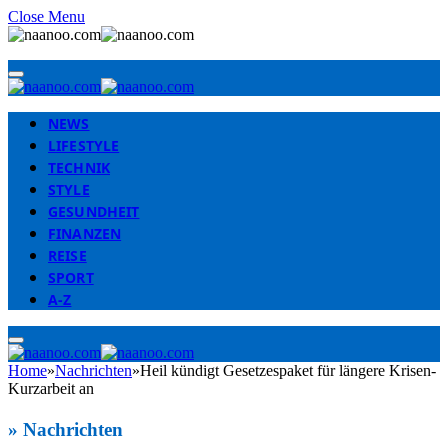
Close Menu
NEWS
LIFESTYLE
TECHNIK
STYLE
GESUNDHEIT
FINANZEN
REISE
SPORT
A-Z
Home
»
Nachrichten
»
Heil kündigt Gesetzespaket für längere Krisen-
Kurzarbeit an
»
Nachrichten