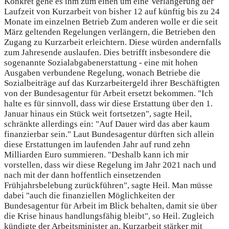
Konkret gehe es ihm zum einen um eine Verlängerung der
Laufzeit von Kurzarbeit von bisher 12 auf künftig bis zu 24
Monate im einzelnen Betrieb Zum anderen wolle er die seit
März geltenden Regelungen verlängern, die Betrieben den
Zugang zu Kurzarbeit erleichtern. Diese würden andernfalls
zum Jahresende auslaufen. Dies betrifft insbesondere die
sogenannte Sozialabgabenerstattung - eine mit hohen
Ausgaben verbundene Regelung, wonach Betriebe die
Sozialbeiträge auf das Kurzarbeitergeld ihrer Beschäftigten
von der Bundesagentur für Arbeit ersetzt bekommen. "Ich
halte es für sinnvoll, dass wir diese Erstattung über den 1.
Januar hinaus ein Stück weit fortsetzen", sagte Heil,
schränkte allerdings ein: "Auf Dauer wird das aber kaum
finanzierbar sein." Laut Bundesagentur dürften sich allein
diese Erstattungen im laufenden Jahr auf rund zehn
Milliarden Euro summieren. "Deshalb kann ich mir
vorstellen, dass wir diese Regelung im Jahr 2021 nach und
nach mit der dann hoffentlich einsetzenden
Frühjahrsbelebung zurückführen", sagte Heil. Man müsse
dabei "auch die finanziellen Möglichkeiten der
Bundesagentur für Arbeit im Blick behalten, damit sie über
die Krise hinaus handlungsfähig bleibt", so Heil. Zugleich
kündigte der Arbeitsminister an, Kurzarbeit stärker mit