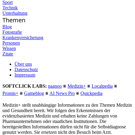
Sport
Technik
Unterhaltung
Themen
Blog
Fotografie
Krankenversicherung
Personen
Wissen
Zitate
Über uns
Datenschutz
Impressum
SOFTCLICK LABS:
naanoo
⨳
Medizin+
⨳
Localpedia
⨳
Promis+
⨳
Gameblog
⨳
AI News Pro
⨳
Quickpedia
Medizin+ stellt unabhängige Informationen zu den Themen Medizin
und Gesundheit bereit. Wir folgen den Erkenntnissen der
evidenzbasierten Medizin und erhalten keine Zahlungen von
Pharmaunternehmen oder staatlichen Institutionen. Die
bereitgestellten Informationen dürfen nicht für die Selbstdiagnose
genutzt werden. Sie ersetzen nicht den Besuch beim Arzt.