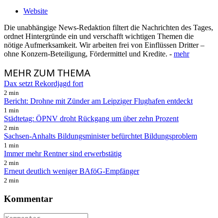
Website
Die unabhängige News-Redaktion filtert die Nachrichten des Tages,
ordnet Hintergründe ein und verschafft wichtigen Themen die
nötige Aufmerksamkeit. Wir arbeiten frei von Einflüssen Dritter –
ohne Konzern-Beteiligung, Fördermittel und Kredite. -
mehr
MEHR
ZUM THEMA
Dax setzt Rekordjagd fort
2 min
Bericht: Drohne mit Zünder am Leipziger Flughafen entdeckt
1 min
Städtetag: ÖPNV droht Rückgang um über zehn Prozent
2 min
Sachsen-Anhalts Bildungsminister befürchtet Bildungsproblem
1 min
Immer mehr Rentner sind erwerbstätig
2 min
Erneut deutlich weniger BAföG-Empfänger
2 min
Kommentar