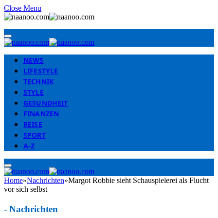
Close Menu
NEWS
LIFESTYLE
TECHNIK
STYLE
GESUNDHEIT
FINANZEN
REISE
SPORT
A-Z
Home
»
Nachrichten
»
Margot Robbie sieht Schauspielerei als Flucht
vor sich selbst
-
Nachrichten