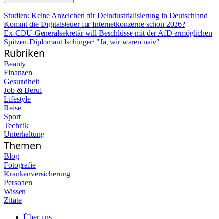
Studien: Keine Anzeichen für Deindustrialisierung in Deutschland
Kommt die Digitalsteuer für Internetkonzerne schon 2026?
Ex-CDU-Generalsekretär will Beschlüsse mit der AfD ermöglichen
Spitzen-Diplomant Ischinger: "Ja, wir waren naiv"
Rubriken
Beauty
Finanzen
Gesundheit
Job & Beruf
Lifestyle
Reise
Sport
Technik
Unterhaltung
Themen
Blog
Fotografie
Krankenversicherung
Personen
Wissen
Zitate
Über uns