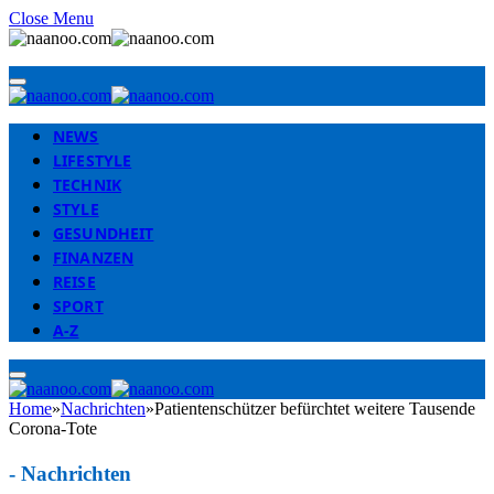
Close Menu
NEWS
LIFESTYLE
TECHNIK
STYLE
GESUNDHEIT
FINANZEN
REISE
SPORT
A-Z
Home
»
Nachrichten
»
Patientenschützer befürchtet weitere Tausende
Corona-Tote
-
Nachrichten