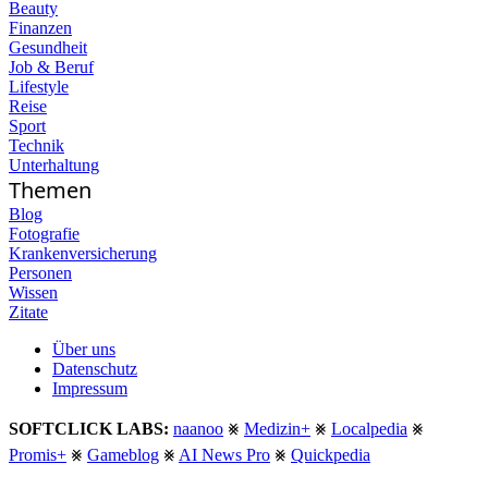
Beauty
Finanzen
Gesundheit
Job & Beruf
Lifestyle
Reise
Sport
Technik
Unterhaltung
Themen
Blog
Fotografie
Krankenversicherung
Personen
Wissen
Zitate
Über uns
Datenschutz
Impressum
SOFTCLICK LABS:
naanoo
⨳
Medizin+
⨳
Localpedia
⨳
Promis+
⨳
Gameblog
⨳
AI News Pro
⨳
Quickpedia