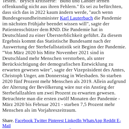
Testen." Brysch kritisierte: "Bund und Länder lernen
offenkundig nicht aus ihren Fehlern." Es sei zu befürchten,
dass sich das in 2022 kaum ändern werde, "auch wenn
Bundesgesundheitsminister
Karl Lauterbach
die Pandemie
im nächsten Frühjahr beendet wissen will", sagte der
Patientenschützer dem RND. Die Pandemie hat in
Deutschland zu einer Übersterblichkeit geführt. Zu diesem
Ergebnis kommt das Statistische Bundesamt nach der
Auswertung der Sterbefallstatistik seit Beginn der Pandemie.
"Von März 2020 bis Mitte November 2021 sind in
Deutschland mehr Menschen verstorben, als unter
Berücksichtigung der demografischen Entwicklung zu
erwarten gewesen wäre", sagte der Vizepräsident des Amtes,
Christoph Unger, am Donnerstag in Wiesbaden. So starben
2020 fünf Prozent mehr Menschen als 2019. Allein aufgrund
der Alterung der Bevölkerung wäre nur ein Anstieg der
Sterbefallzahlen um zwei Prozent zu erwarten gewesen.
Betrachtete man die ersten zwölf Monaten der Pandemie -
März 2020 bis Februar 2021 - starben 7,5 Prozent mehr
Menschen als im Vorjahreszeitraum.
Share.
Facebook
Twitter
Pinterest
LinkedIn
WhatsApp
Reddit
E-
Mail