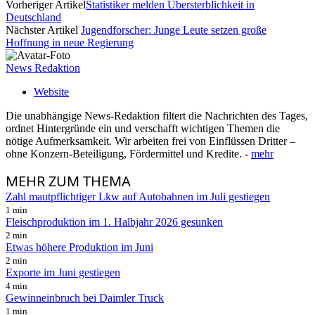
Vorheriger Artikel
Statistiker melden Übersterblichkeit in
Deutschland
Nächster Artikel
Jugendforscher: Junge Leute setzen große
Hoffnung in neue Regierung
News Redaktion
Website
Die unabhängige News-Redaktion filtert die Nachrichten des Tages,
ordnet Hintergründe ein und verschafft wichtigen Themen die
nötige Aufmerksamkeit. Wir arbeiten frei von Einflüssen Dritter –
ohne Konzern-Beteiligung, Fördermittel und Kredite. -
mehr
MEHR
ZUM THEMA
Zahl mautpflichtiger Lkw auf Autobahnen im Juli gestiegen
1 min
Fleischproduktion im 1. Halbjahr 2026 gesunken
2 min
Etwas höhere Produktion im Juni
2 min
Exporte im Juni gestiegen
4 min
Gewinneinbruch bei Daimler Truck
1 min