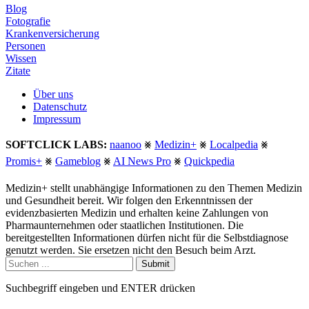
Blog
Fotografie
Krankenversicherung
Personen
Wissen
Zitate
Über uns
Datenschutz
Impressum
SOFTCLICK LABS:
naanoo
⨳
Medizin+
⨳
Localpedia
⨳
Promis+
⨳
Gameblog
⨳
AI News Pro
⨳
Quickpedia
Medizin+ stellt unabhängige Informationen zu den Themen Medizin
und Gesundheit bereit. Wir folgen den Erkenntnissen der
evidenzbasierten Medizin und erhalten keine Zahlungen von
Pharmaunternehmen oder staatlichen Institutionen. Die
bereitgestellten Informationen dürfen nicht für die Selbstdiagnose
genutzt werden. Sie ersetzen nicht den Besuch beim Arzt.
Submit
Suchbegriff eingeben und ENTER drücken