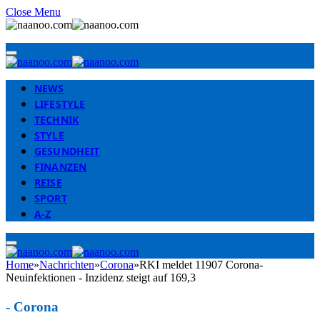
Close Menu
NEWS
LIFESTYLE
TECHNIK
STYLE
GESUNDHEIT
FINANZEN
REISE
SPORT
A-Z
Home
»
Nachrichten
»
Corona
»
RKI meldet 11907 Corona-
Neuinfektionen - Inzidenz steigt auf 169,3
-
Corona