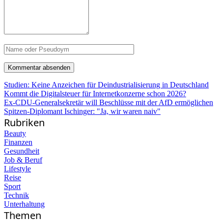
Studien: Keine Anzeichen für Deindustrialisierung in Deutschland
Kommt die Digitalsteuer für Internetkonzerne schon 2026?
Ex-CDU-Generalsekretär will Beschlüsse mit der AfD ermöglichen
Spitzen-Diplomant Ischinger: "Ja, wir waren naiv"
Rubriken
Beauty
Finanzen
Gesundheit
Job & Beruf
Lifestyle
Reise
Sport
Technik
Unterhaltung
Themen