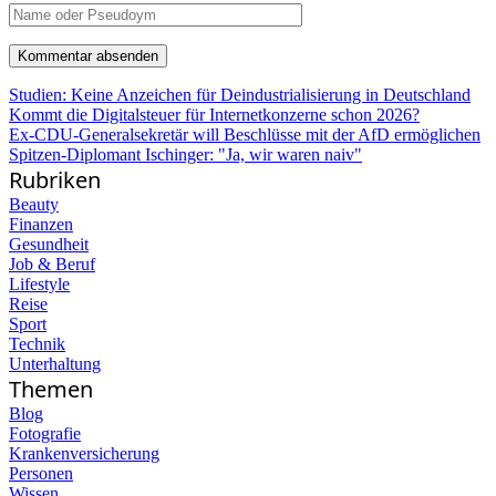
Studien: Keine Anzeichen für Deindustrialisierung in Deutschland
Kommt die Digitalsteuer für Internetkonzerne schon 2026?
Ex-CDU-Generalsekretär will Beschlüsse mit der AfD ermöglichen
Spitzen-Diplomant Ischinger: "Ja, wir waren naiv"
Rubriken
Beauty
Finanzen
Gesundheit
Job & Beruf
Lifestyle
Reise
Sport
Technik
Unterhaltung
Themen
Blog
Fotografie
Krankenversicherung
Personen
Wissen