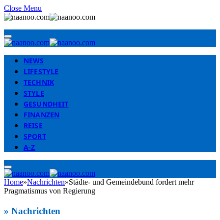
Close Menu
NEWS
LIFESTYLE
TECHNIK
STYLE
GESUNDHEIT
FINANZEN
REISE
SPORT
A-Z
Home
»
Nachrichten
»
Städte- und Gemeindebund fordert mehr
Pragmatismus von Regierung
»
Nachrichten