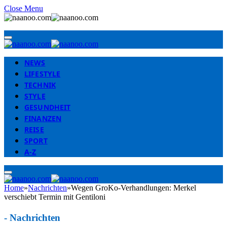
Close Menu
NEWS
LIFESTYLE
TECHNIK
STYLE
GESUNDHEIT
FINANZEN
REISE
SPORT
A-Z
Home
»
Nachrichten
»
Wegen GroKo-Verhandlungen: Merkel
verschiebt Termin mit Gentiloni
-
Nachrichten