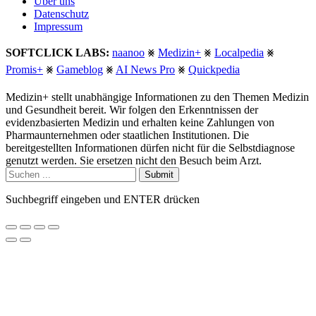
Über uns
Datenschutz
Impressum
SOFTCLICK LABS:
naanoo
⨳
Medizin+
⨳
Localpedia
⨳
Promis+
⨳
Gameblog
⨳
AI News Pro
⨳
Quickpedia
Medizin+ stellt unabhängige Informationen zu den Themen Medizin
und Gesundheit bereit. Wir folgen den Erkenntnissen der
evidenzbasierten Medizin und erhalten keine Zahlungen von
Pharmaunternehmen oder staatlichen Institutionen. Die
bereitgestellten Informationen dürfen nicht für die Selbstdiagnose
genutzt werden. Sie ersetzen nicht den Besuch beim Arzt.
Submit
Suchbegriff eingeben und ENTER drücken