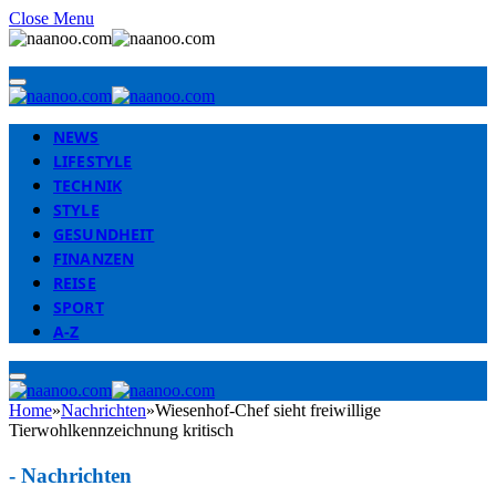
Close Menu
NEWS
LIFESTYLE
TECHNIK
STYLE
GESUNDHEIT
FINANZEN
REISE
SPORT
A-Z
Home
»
Nachrichten
»
Wiesenhof-Chef sieht freiwillige
Tierwohlkennzeichnung kritisch
-
Nachrichten