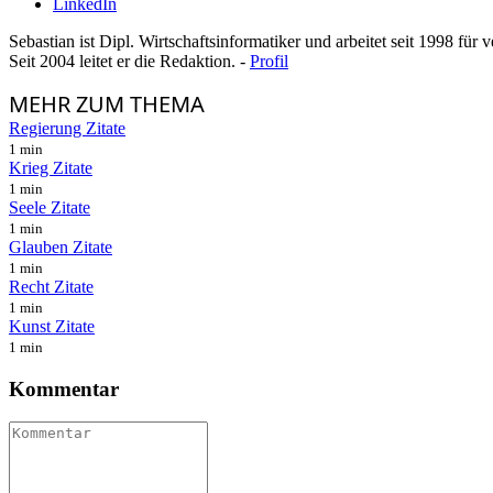
LinkedIn
Sebastian ist Dipl. Wirtschaftsinformatiker und arbeitet seit 1998 für
Seit 2004 leitet er die Redaktion. -
Profil
MEHR
ZUM THEMA
Regierung Zitate
1 min
Krieg Zitate
1 min
Seele Zitate
1 min
Glauben Zitate
1 min
Recht Zitate
1 min
Kunst Zitate
1 min
Kommentar