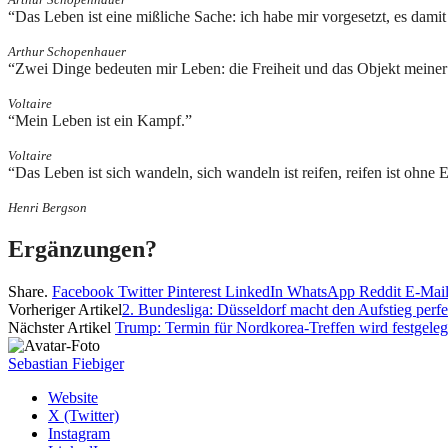
“Das Leben ist eine mißliche Sache: ich habe mir vorgesetzt, es dami
Arthur Schopenhauer
“Zwei Dinge bedeuten mir Leben: die Freiheit und das Objekt meiner
Voltaire
“Mein Leben ist ein Kampf.”
Voltaire
“Das Leben ist sich wandeln, sich wandeln ist reifen, reifen ist ohne 
Henri Bergson
Ergänzungen?
Share.
Facebook
Twitter
Pinterest
LinkedIn
WhatsApp
Reddit
E-Mai
Vorheriger Artikel
2. Bundesliga: Düsseldorf macht den Aufstieg perfe
Nächster Artikel
Trump: Termin für Nordkorea-Treffen wird festgeleg
Sebastian Fiebiger
Website
X (Twitter)
Instagram