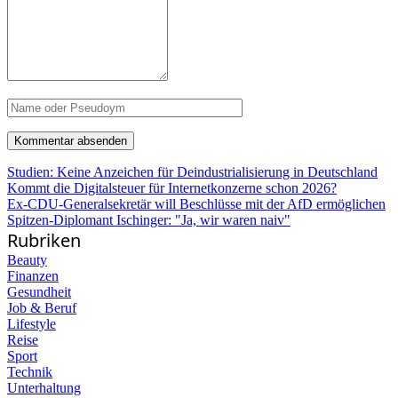
Studien: Keine Anzeichen für Deindustrialisierung in Deutschland
Kommt die Digitalsteuer für Internetkonzerne schon 2026?
Ex-CDU-Generalsekretär will Beschlüsse mit der AfD ermöglichen
Spitzen-Diplomant Ischinger: "Ja, wir waren naiv"
Rubriken
Beauty
Finanzen
Gesundheit
Job & Beruf
Lifestyle
Reise
Sport
Technik
Unterhaltung