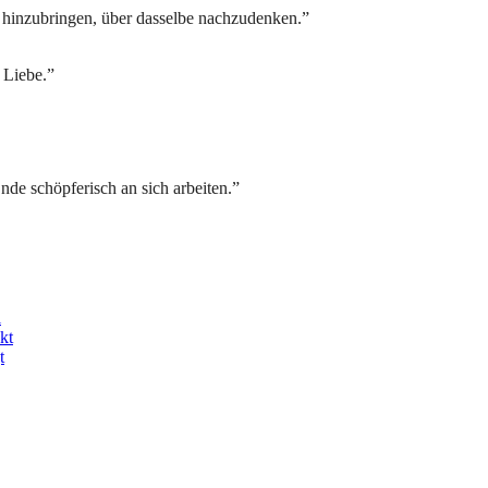
t hinzubringen, über dasselbe nachzudenken.”
 Liebe.”
Ende schöpferisch an sich arbeiten.”
l
kt
t