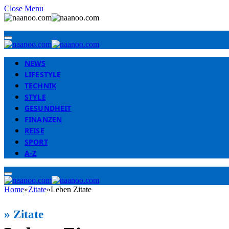
Close Menu
NEWS
LIFESTYLE
TECHNIK
STYLE
GESUNDHEIT
FINANZEN
REISE
SPORT
A-Z
Home
»
Zitate
»
Leben Zitate
»
Zitate