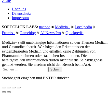
Zitate
Über uns
Datenschutz
Impressum
SOFTCLICK LABS:
naanoo
⨳
Medizin+
⨳
Localpedia
⨳
Promis+
⨳
Gameblog
⨳
AI News Pro
⨳
Quickpedia
Medizin+ stellt unabhängige Informationen zu den Themen Medizin
und Gesundheit bereit. Wir folgen den Erkenntnissen der
evidenzbasierten Medizin und erhalten keine Zahlungen von
Pharmaunternehmen oder staatlichen Institutionen. Die
bereitgestellten Informationen dürfen nicht für die Selbstdiagnose
genutzt werden. Sie ersetzen nicht den Besuch beim Arzt.
Submit
Suchbegriff eingeben und ENTER drücken