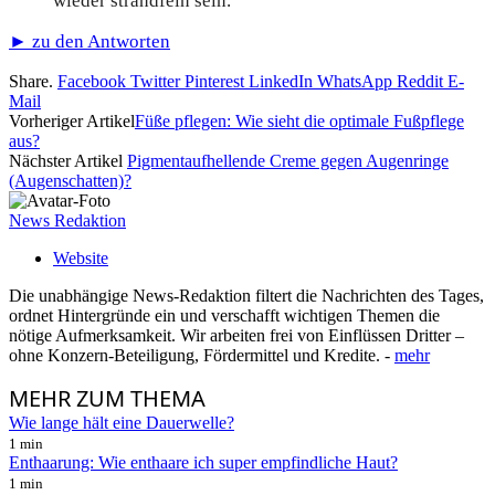
wieder strandfein sein.
► zu den Antworten
Share.
Facebook
Twitter
Pinterest
LinkedIn
WhatsApp
Reddit
E-
Mail
Vorheriger Artikel
Füße pflegen: Wie sieht die optimale Fußpflege
aus?
Nächster Artikel
Pigmentaufhellende Creme gegen Augenringe
(Augenschatten)?
News Redaktion
Website
Die unabhängige News-Redaktion filtert die Nachrichten des Tages,
ordnet Hintergründe ein und verschafft wichtigen Themen die
nötige Aufmerksamkeit. Wir arbeiten frei von Einflüssen Dritter –
ohne Konzern-Beteiligung, Fördermittel und Kredite. -
mehr
MEHR
ZUM THEMA
Wie lange hält eine Dauerwelle?
1 min
Enthaarung: Wie enthaare ich super empfindliche Haut?
1 min