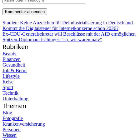
Studien: Keine Anzeichen für Deindustrialisierung in Deutschland
Kommt die Digitalsteuer für Internetkonzerne schon 2026?
Ex-CDU-Generalsekretär will Beschlüsse mit der AfD ermöglichen
Spitzen-Diplomant Ischinger: "Ja, wir waren naiv"
Rubriken
Beauty
Finanzen
Gesundheit
Job & Beruf
Lifestyle
Reise
Sport
Technik
Unterhaltung
Themen
Blog
Fotografie
Krankenversicherung
Personen
Wissen