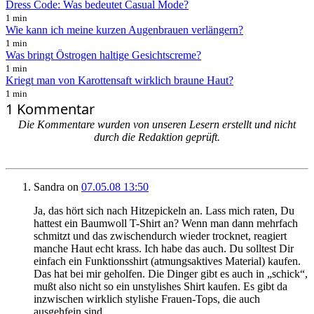
Dress Code: Was bedeutet Casual Mode?
1 min
Wie kann ich meine kurzen Augenbrauen verlängern?
1 min
Was bringt Östrogen haltige Gesichtscreme?
1 min
Kriegt man von Karottensaft wirklich braune Haut?
1 min
1 Kommentar
Die Kommentare wurden von unseren Lesern erstellt und nicht
durch die Redaktion geprüft.
Sandra
on
07.05.08 13:50
Ja, das hört sich nach Hitzepickeln an. Lass mich raten, Du
hattest ein Baumwoll T-Shirt an? Wenn man dann mehrfach
schmitzt und das zwischendurch wieder trocknet, reagiert
manche Haut echt krass. Ich habe das auch. Du solltest Dir
einfach ein Funktionsshirt (atmungsaktives Material) kaufen.
Das hat bei mir geholfen. Die Dinger gibt es auch in „schick“,
mußt also nicht so ein unstylishes Shirt kaufen. Es gibt da
inzwischen wirklich stylishe Frauen-Tops, die auch
ausgehfein sind.