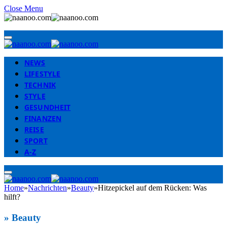
Close Menu
NEWS
LIFESTYLE
TECHNIK
STYLE
GESUNDHEIT
FINANZEN
REISE
SPORT
A-Z
Home
»
Nachrichten
»
Beauty
»
Hitzepickel auf dem Rücken: Was
hilft?
»
Beauty