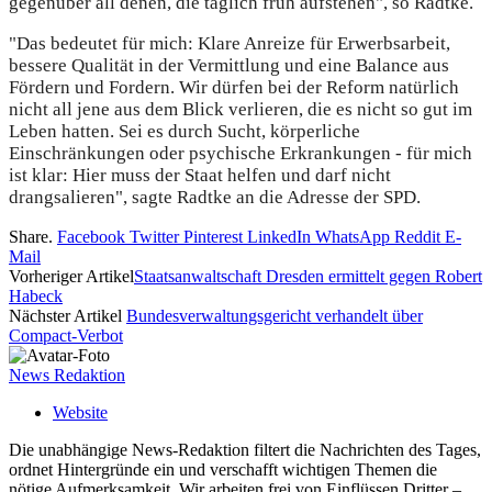
gegenüber all denen, die täglich früh aufstehen", so Radtke.
"Das bedeutet für mich: Klare Anreize für Erwerbsarbeit,
bessere Qualität in der Vermittlung und eine Balance aus
Fördern und Fordern. Wir dürfen bei der Reform natürlich
nicht all jene aus dem Blick verlieren, die es nicht so gut im
Leben hatten. Sei es durch Sucht, körperliche
Einschränkungen oder psychische Erkrankungen - für mich
ist klar: Hier muss der Staat helfen und darf nicht
drangsalieren", sagte Radtke an die Adresse der SPD.
Share.
Facebook
Twitter
Pinterest
LinkedIn
WhatsApp
Reddit
E-
Mail
Vorheriger Artikel
Staatsanwaltschaft Dresden ermittelt gegen Robert
Habeck
Nächster Artikel
Bundesverwaltungsgericht verhandelt über
Compact-Verbot
News Redaktion
Website
Die unabhängige News-Redaktion filtert die Nachrichten des Tages,
ordnet Hintergründe ein und verschafft wichtigen Themen die
nötige Aufmerksamkeit. Wir arbeiten frei von Einflüssen Dritter –