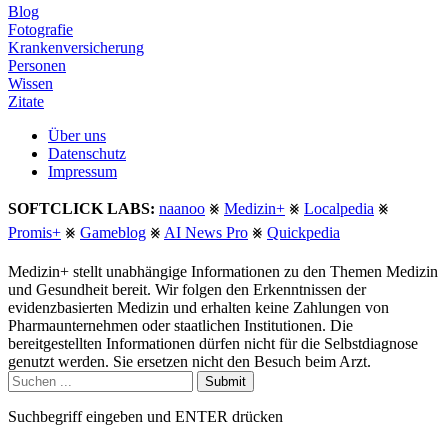
Blog
Fotografie
Krankenversicherung
Personen
Wissen
Zitate
Über uns
Datenschutz
Impressum
SOFTCLICK LABS:
naanoo
⨳
Medizin+
⨳
Localpedia
⨳
Promis+
⨳
Gameblog
⨳
AI News Pro
⨳
Quickpedia
Medizin+ stellt unabhängige Informationen zu den Themen Medizin
und Gesundheit bereit. Wir folgen den Erkenntnissen der
evidenzbasierten Medizin und erhalten keine Zahlungen von
Pharmaunternehmen oder staatlichen Institutionen. Die
bereitgestellten Informationen dürfen nicht für die Selbstdiagnose
genutzt werden. Sie ersetzen nicht den Besuch beim Arzt.
Submit
Suchbegriff eingeben und ENTER drücken