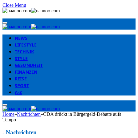
Close Menu
NEWS
LIFESTYLE
TECHNIK
STYLE
GESUNDHEIT
FINANZEN
REISE
SPORT
A-Z
Home
»
Nachrichten
»
CDA drückt in Bürgergeld-Debatte aufs
Tempo
-
Nachrichten