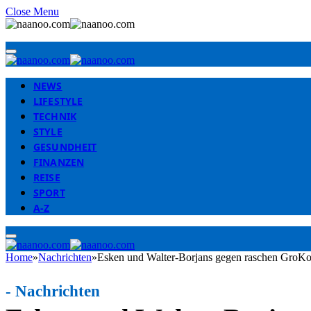
Close Menu
NEWS
LIFESTYLE
TECHNIK
STYLE
GESUNDHEIT
FINANZEN
REISE
SPORT
A-Z
Home
»
Nachrichten
»
Esken und Walter-Borjans gegen raschen GroKo-
-
Nachrichten