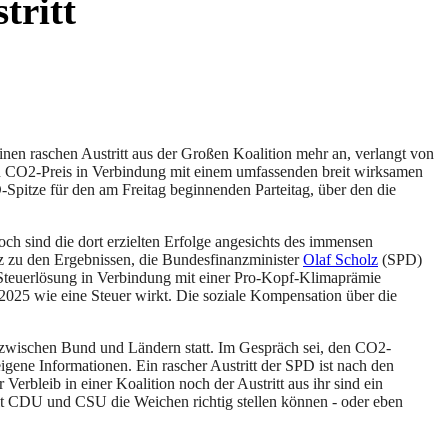
tritt
nen raschen Austritt aus der Großen Koalition mehr an, verlangt von
n CO2-Preis in Verbindung mit einem umfassenden breit wirksamen
Spitze für den am Freitag beginnenden Parteitag, über den die
h sind die dort erzielten Erfolge angesichts des immensen
nz zu den Ergebnissen, die Bundesfinanzminister
Olaf Scholz
(SPD)
 Steuerlösung in Verbindung mit einer Pro-Kopf-Klimaprämie
 2025 wie eine Steuer wirkt. Die soziale Kompensation über die
 zwischen Bund und Ländern statt. Im Gespräch sei, den CO2-
gene Informationen. Ein rascher Austritt der SPD ist nach den
rbleib in einer Koalition noch der Austritt aus ihr sind ein
 mit CDU und CSU die Weichen richtig stellen können - oder eben