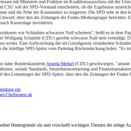
sam mit Ministern und Fraktion im Koalitionsausschuss mit der Unio
CSU soll der SPD-Vorstand entscheiden, ob die Ergebnisse ausreichen,
laute und die Nöte der Kommunen zu reagieren: Die SPD sehe in den k
wurf, über den die Zeitungen der Funke-Mediengruppe berichten. Es se
 nach Kassenlage investieren.
Positionen wie Schäubles schwarzer Null scheitern", heißt es in dem Pa
ger Wolfgang Schäuble (CDU) geerbte schwarze Null stets verteidigt. D
ngen weiter. Eine Aufweichung der im Grundgesetz verankerten Schulde
 die künftige SPD-Spitze vom Parteitag Rückendeckung holen. "Es ist 
on habe Bundeskanzlerin
Angela Merkel
(CDU) geschwiegen, "anstatt d
itionen, soziale Standards, Steuerharmonisierung und Finanztransaktion
wurf des Leitantrages der SPD-Spitze, über den die Zeitungen der Funke
l
bindung ein
et-Chefposten ab
rdnet Hintergründe ein und verschafft wichtigen Themen die nötige Auf