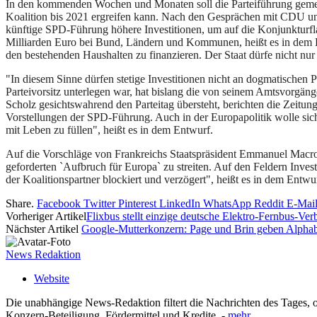
In den kommenden Wochen und Monaten soll die Parteiführung gemein
Koalition bis 2021 ergreifen kann. Nach den Gesprächen mit CDU und 
künftige SPD-Führung höhere Investitionen, um auf die Konjunkturf
Milliarden Euro bei Bund, Ländern und Kommunen, heißt es in dem Ent
den bestehenden Haushalten zu finanzieren. Der Staat dürfe nicht nur
"In diesem Sinne dürfen stetige Investitionen nicht an dogmatischen 
Parteivorsitz unterlegen war, hat bislang die von seinem Amtsvorgän
Scholz gesichtswahrend den Parteitag übersteht, berichten die Zeitu
Vorstellungen der SPD-Führung. Auch in der Europapolitik wolle sich
mit Leben zu füllen", heißt es in dem Entwurf.
Auf die Vorschläge von Frankreichs Staatspräsident Emmanuel Macr
geforderten `Aufbruch für Europa` zu streiten. Auf den Feldern Invest
der Koalitionspartner blockiert und verzögert", heißt es in dem Ent
Share.
Facebook
Twitter
Pinterest
LinkedIn
WhatsApp
Reddit
E-Mai
Vorheriger Artikel
Flixbus stellt einzige deutsche Elektro-Fernbus-Ver
Nächster Artikel
Google-Mutterkonzern: Page und Brin geben Alphab
News Redaktion
Website
Die unabhängige News-Redaktion filtert die Nachrichten des Tages, o
Konzern-Beteiligung, Fördermittel und Kredite. -
mehr