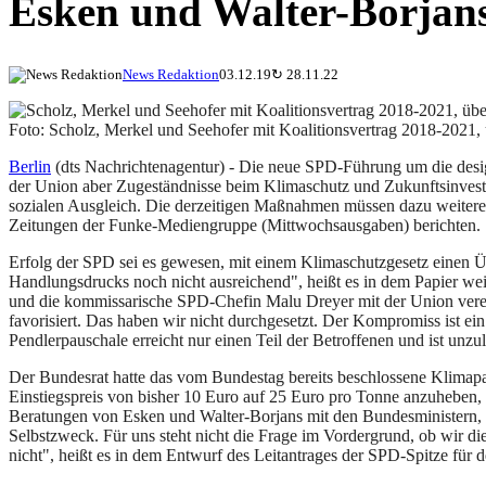
Esken und Walter-Borjans
News Redaktion
03.12.19
↻
28.11.22
Foto: Scholz, Merkel und Seehofer mit Koalitionsvertrag 2018-2021, 
Berlin
(dts Nachrichtenagentur) - Die neue SPD-Führung um die design
der Union aber Zugeständnisse beim Klimaschutz und Zukunftsinvest
sozialen Ausgleich. Die derzeitigen Maßnahmen müssen dazu weiterent
Zeitungen der Funke-Mediengruppe (Mittwochsausgaben) berichten.
Erfolg der SPD sei es gewesen, mit einem Klimaschutzgesetz einen Ü
Handlungsdrucks noch nicht ausreichend", heißt es in dem Papier wei
und die kommissarische SPD-Chefin Malu Dreyer mit der Union verei
favorisiert. Das haben wir nicht durchgesetzt. Der Kompromiss ist ei
Pendlerpauschale erreicht nur einen Teil der Betroffenen und ist unzu
Der Bundesrat hatte das vom Bundestag bereits beschlossene Klimap
Einstiegspreis von bisher 10 Euro auf 25 Euro pro Tonne anzuheben, 
Beratungen von Esken und Walter-Borjans mit den Bundesministern, Mi
Selbstzweck. Für uns steht nicht die Frage im Vordergrund, ob wir di
nicht", heißt es in dem Entwurf des Leitantrages der SPD-Spitze für d