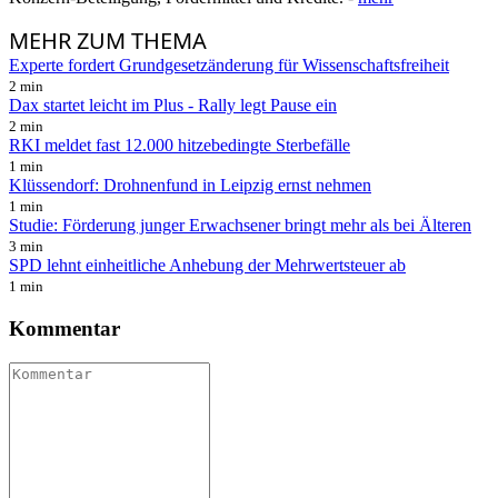
MEHR
ZUM THEMA
Experte fordert Grundgesetzänderung für Wissenschaftsfreiheit
2 min
Dax startet leicht im Plus - Rally legt Pause ein
2 min
RKI meldet fast 12.000 hitzebedingte Sterbefälle
1 min
Klüssendorf: Drohnenfund in Leipzig ernst nehmen
1 min
Studie: Förderung junger Erwachsener bringt mehr als bei Älteren
3 min
SPD lehnt einheitliche Anhebung der Mehrwertsteuer ab
1 min
Kommentar