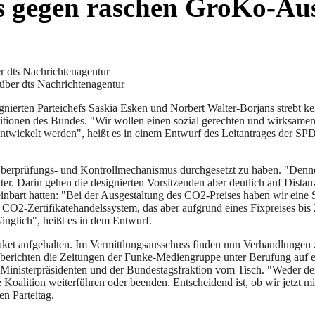
 gegen raschen GroKo-Aus
über dts Nachrichtenagentur
ierten Parteichefs Saskia Esken und Norbert Walter-Borjans strebt kei
itionen des Bundes. "Wir wollen einen sozial gerechten und wirksame
wickelt werden", heißt es in einem Entwurf des Leitantrages der SPD-
berprüfungs- und Kontrollmechanismus durchgesetzt zu haben. "Dennoc
ter. Darin gehen die designierten Vorsitzenden aber deutlich auf Dista
nbart hatten: "Bei der Ausgestaltung des CO2-Preises haben wir eine
n CO2-Zertifikatehandelssystem, das aber aufgrund eines Fixpreises bis
länglich", heißt es in dem Entwurf.
aket aufgehalten. Im Vermittlungsausschuss finden nun Verhandlungen
berichten die Zeitungen der Funke-Mediengruppe unter Berufung auf ei
nisterpräsidenten und der Bundestagsfraktion vom Tisch. "Weder der Ve
e Koalition weiterführen oder beenden. Entscheidend ist, ob wir jetzt
en Parteitag.