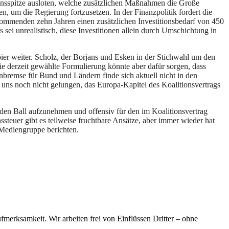
nsspitze ausloten, welche zusätzlichen Maßnahmen die Große
 um die Regierung fortzusetzen. In der Finanzpolitik fordert die
ommenden zehn Jahren einen zusätzlichen Investitionsbedarf von 450
i unrealistisch, diese Investitionen allein durch Umschichtung in
pier weiter. Scholz, der Borjans und Esken in der Stichwahl um den
ie derzeit gewählte Formulierung könnte aber dafür sorgen, dass
nbremse für Bund und Ländern finde sich aktuell nicht in den
uns noch nicht gelungen, das Europa-Kapitel des Koalitionsvertrags
en Ball aufzunehmen und offensiv für den im Koalitionsvertrag
ssteuer gibt es teilweise fruchtbare Ansätze, aber immer wieder hat
-Mediengruppe berichten.
merksamkeit. Wir arbeiten frei von Einflüssen Dritter – ohne