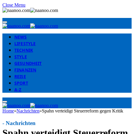
Close Menu
NEWS
LIFESTYLE
TECHNIK
STYLE
GESUNDHEIT
FINANZEN
REISE
SPORT
A-Z
Home
»
Nachrichten
»
Spahn verteidigt Steuerreform gegen Kritik
-
Nachrichten
Spahn verteidigt Steuerreform