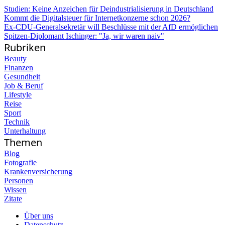
Studien: Keine Anzeichen für Deindustrialisierung in Deutschland
Kommt die Digitalsteuer für Internetkonzerne schon 2026?
Ex-CDU-Generalsekretär will Beschlüsse mit der AfD ermöglichen
Spitzen-Diplomant Ischinger: "Ja, wir waren naiv"
Rubriken
Beauty
Finanzen
Gesundheit
Job & Beruf
Lifestyle
Reise
Sport
Technik
Unterhaltung
Themen
Blog
Fotografie
Krankenversicherung
Personen
Wissen
Zitate
Über uns
Datenschutz