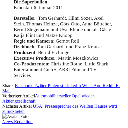
Die Superbullen
Kinostart 6. Januar 2011
Darsteller
: Tom Gerhardt, Hilmi Sözer, Axel
Stein, Thomas Heinze, Götz Otto, Anna Böttcher,
Bernd Stegemann und Uwe Rhode und als Gäste
Katja Flint und Matze Knopp
Regie und Kamera
: Gernot Roll
Drehbuch
: Tom Gerhardt und Franz Krause
Produzent
: Bernd Eichinger
Executive Producer
: Martin Moszkowicz
Co-Produzenten
: Christine Rothe, Little Shark
Entertainment GmbH, ARRI Film und TV
Services
Share.
Facebook
Twitter
Pinterest
LinkedIn
WhatsApp
Reddit
E-
Mail
Vorheriger Artikel
Automobilhersteller Opel wieder
Aktiengesellschaft
Nächster Artikel
USA: Pressesprecher des Weißen Hauses wird
zurücktreten
News Redaktion