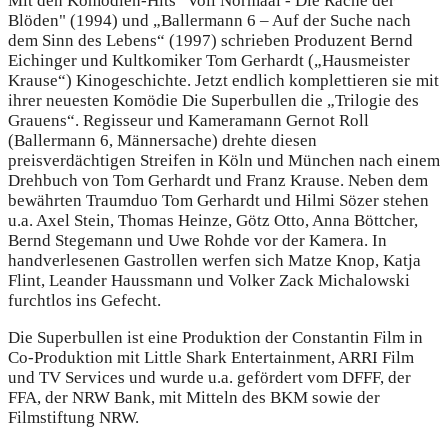
Mit den Komödien-Hits "Voll Normaal - Die Rache der
Blöden" (1994) und „Ballermann 6 – Auf der Suche nach
dem Sinn des Lebens“ (1997) schrieben Produzent Bernd
Eichinger und Kultkomiker Tom Gerhardt („Hausmeister
Krause“) Kinogeschichte. Jetzt endlich komplettieren sie mit
ihrer neuesten Komödie Die Superbullen die „Trilogie des
Grauens“. Regisseur und Kameramann Gernot Roll
(Ballermann 6, Männersache) drehte diesen
preisverdächtigen Streifen in Köln und München nach einem
Drehbuch von Tom Gerhardt und Franz Krause. Neben dem
bewährten Traumduo Tom Gerhardt und Hilmi Sözer stehen
u.a. Axel Stein, Thomas Heinze, Götz Otto, Anna Böttcher,
Bernd Stegemann und Uwe Rohde vor der Kamera. In
handverlesenen Gastrollen werfen sich Matze Knop, Katja
Flint, Leander Haussmann und Volker Zack Michalowski
furchtlos ins Gefecht.
Die Superbullen ist eine Produktion der Constantin Film in
Co-Produktion mit Little Shark Entertainment, ARRI Film
und TV Services und wurde u.a. gefördert vom DFFF, der
FFA, der NRW Bank, mit Mitteln des BKM sowie der
Filmstiftung NRW.