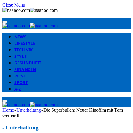
Close Menu
NEWS
LIFESTYLE
TECHNIK
STYLE
GESUNDHEIT
FINANZEN
REISE
SPORT
A-Z
Home
»
Unterhaltung
»
Die Superbullen: Neuer Kinofilm mit Tom
Gerhardt
-
Unterhaltung