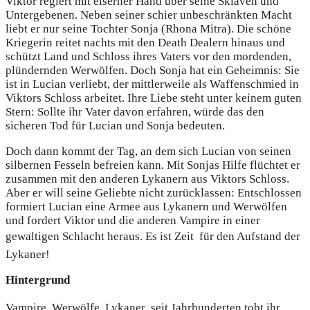
Viktor regiert mit eiserner Hand über seine Sklaven und
Untergebenen. Neben seiner schier unbeschränkten Macht
liebt er nur seine Tochter Sonja (Rhona Mitra). Die schöne
Kriegerin reitet nachts mit den Death Dealern hinaus und
schützt Land und Schloss ihres Vaters vor den mordenden,
plündernden Werwölfen. Doch Sonja hat ein Geheimnis: Sie
ist in Lucian verliebt, der mittlerweile als Waffenschmied in
Viktors Schloss arbeitet. Ihre Liebe steht unter keinem guten
Stern: Sollte ihr Vater davon erfahren, würde das den
sicheren Tod für Lucian und Sonja bedeuten.
Doch dann kommt der Tag, an dem sich Lucian von seinen
silbernen Fesseln befreien kann. Mit Sonjas Hilfe flüchtet er
zusammen mit den anderen Lykanern aus Viktors Schloss.
Aber er will seine Geliebte nicht zurücklassen: Entschlossen
formiert Lucian eine Armee aus Lykanern und Werwölfen
und fordert Viktor und die anderen Vampire in einer
gewaltigen Schlacht heraus. Es ist Zeit  für den Aufstand der
Lykaner!
Hintergrund
Vampire, Werwölfe, Lykaner  seit Jahrhunderten tobt ihr