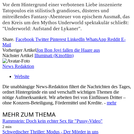
Vor dem Hintergrund einer verbotenen Liebe inszenierte
Tatopoulos ein stilistisch grandioses, düsteres und
mitreißendes Fantasy-Abenteuer von epischem Ausmaß, das
den Kreis um den Mythos Underworld spektakulär schließt:
"Underworld: Aufstand der Lykaner".
Share.
Facebook
Twitter
Pinterest
LinkedIn
WhatsApp
Reddit
E-
Mail
Vorheriger Artikel
Jon Bon Jovi fallen die Haare aus
Nächster Artikel
Illuminati (Kinofilm)
News Redaktion
Website
Die unabhängige News-Redaktion filtert die Nachrichten des Tages,
ordnet Hintergründe ein und verschafft wichtigen Themen die
nötige Aufmerksamkeit. Wir arbeiten frei von Einflüssen Dritter –
ohne Konzern-Beteiligung, Fördermittel und Kredite. -
mehr
MEHR
ZUM THEMA
Rammstein: Doch kein echter Sex für "Pussy-Video"
2 min
Schwedischer Thriller: Modus - Der Mörder in uns