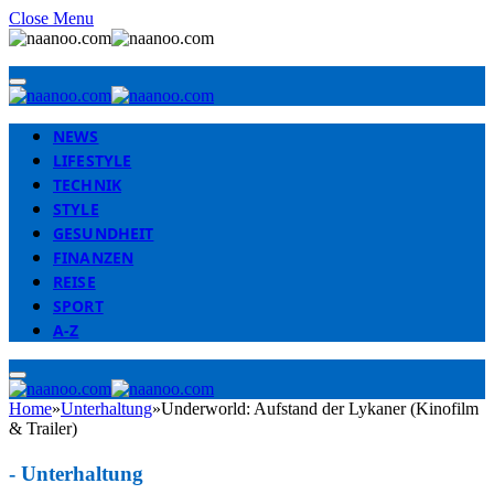
Close Menu
NEWS
LIFESTYLE
TECHNIK
STYLE
GESUNDHEIT
FINANZEN
REISE
SPORT
A-Z
Home
»
Unterhaltung
»
Underworld: Aufstand der Lykaner (Kinofilm
& Trailer)
-
Unterhaltung