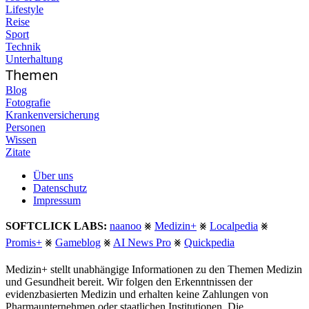
Lifestyle
Reise
Sport
Technik
Unterhaltung
Themen
Blog
Fotografie
Krankenversicherung
Personen
Wissen
Zitate
Über uns
Datenschutz
Impressum
SOFTCLICK LABS:
naanoo
⨳
Medizin+
⨳
Localpedia
⨳
Promis+
⨳
Gameblog
⨳
AI News Pro
⨳
Quickpedia
Medizin+ stellt unabhängige Informationen zu den Themen Medizin
und Gesundheit bereit. Wir folgen den Erkenntnissen der
evidenzbasierten Medizin und erhalten keine Zahlungen von
Pharmaunternehmen oder staatlichen Institutionen. Die