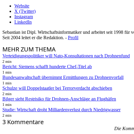
Website
X (Twitter)
Instagram
LinkedIn
Sebastian ist Dipl. Wirtschaftsinformatiker und arbeitet seit 1998 für
Seit 2004 leitet er die Redaktion. -
Profil
MEHR
ZUM THEMA
Verteidigungspolitiker will Nato-Konsultationen nach Drohnenfund
2 min
Bericht: Siemens schafft hunderte Chef-Titel ab
1 min
Bundesanwaltschaft übernimmt Ermittlungen zu Drohnenvorfall
1 min
Schulze will Doppelstaatler bei Terrorverdacht abschieben
2 min
Bilger sieht Restrisiko für Drohnen-Anschläge an Flughäfen
1 min
Studie: Wirtschaft droht Milliardenverlust durch Niedrigwasser
2 min
3 Kommentare
Die Kommen