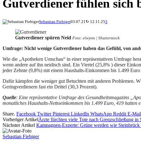
Gutverdiener fühlen sich 
Sebastian Fiebiger
03.07.21
↻
12.11.25
3
Gutverdiener spüren Neid
Foto: elwynn | Shutterstock
Umfrage: Nicht wenige Gutverdiener haben das Gefühl, von ander
Wie die „Apotheken Umschau“ in einer repräsentativen Umfrage herau
wenn andere auf ihn neidisch sind. Ein Viertel (25,8% ) dieser Eink
jeder Zehnte (9,8%) mit einem Haushalts-Einkommen bis 1.499 Euro n
Dafür kämpfen die weniger gut Betuchten mit anderen Problemen. Währ
Geringverdienern fast ein Drittel (30,3 Prozent).
Quelle
: Eine repräsentative Umfrage des Gesundheitsmagazins „Ap
monatliches Haushalts-Nettoeinkommen bis 1.499 Euro, 419 hatten 
Share.
Facebook
Twitter
Pinterest
LinkedIn
WhatsApp
Reddit
E-Mai
Vorheriger Artikel
Ärzte fürchten viele Tote nach Grenzschließung in 
Nächster Artikel
Kampagnen-Experte: Grüne werden wie Steinbrück 
Sebastian Fiebiger