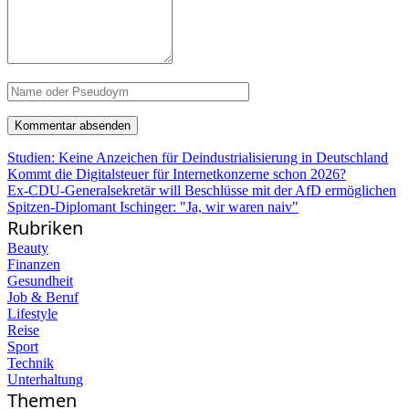
Studien: Keine Anzeichen für Deindustrialisierung in Deutschland
Kommt die Digitalsteuer für Internetkonzerne schon 2026?
Ex-CDU-Generalsekretär will Beschlüsse mit der AfD ermöglichen
Spitzen-Diplomant Ischinger: "Ja, wir waren naiv"
Rubriken
Beauty
Finanzen
Gesundheit
Job & Beruf
Lifestyle
Reise
Sport
Technik
Unterhaltung
Themen