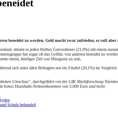
beneidet
en beneidet zu werden. Geld macht zwar zufrieden, es ruft aber 
sfand, stimmt es jeden fünften Gutverdiener (21,9%) mit einem monat
ommensgruppe hat sogar oft das Gefühl, von anderen beneidet zu werden
etto meint, häufiges Ziel von Missgunst zu sein.
end sich unter allen Befragten nur ein Fünftel (20,1%) im Vergleich z
otheken Umschau“, durchgeführt von der GfK Marktforschung Nürnberg
ein hohes Haushalts-Nettoeinkommen von 3.000 Euro und mehr.
l
Syrien
und Schulz behandelt