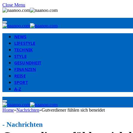
Close Menu
NEWS
LIFESTYLE
TECHNIK
STYLE
GESUNDHEIT
FINANZEN
REISE
SPORT
A-Z
Home
»
Nachrichten
»
Gutverdiener fühlen sich beneidet
-
Nachrichten