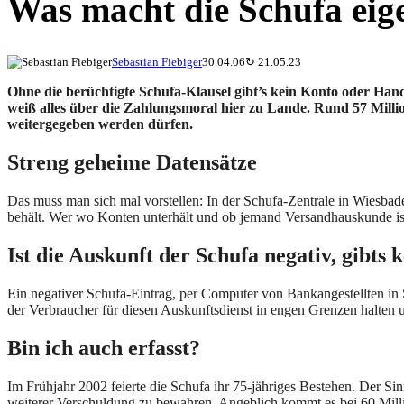
Was macht die Schufa eig
Sebastian Fiebiger
30.04.06
↻
21.05.23
Ohne die berüchtigte Schufa-Klausel gibt’s kein Konto oder Han
weiß alles über die Zahlungsmoral hier zu Lande. Rund 57 Mill
weitergegeben werden dürfen.
Streng geheime Datensätze
Das muss man sich mal vorstellen: In der Schufa-Zentrale in Wiesbade
behält. Wer wo Konten unterhält und ob jemand Versandhauskunde ist
Ist die Auskunft der Schufa negativ, gibts 
Ein negativer Schufa-Eintrag, per Computer von Bankangestellten in 
der Verbraucher für diesen Auskunftsdienst in engen Grenzen halten 
Bin ich auch erfasst?
Im Frühjahr 2002 feierte die Schufa ihr 75-jähriges Bestehen. Der 
weiterer Verschuldung zu bewahren. Angeblich kommt es bei 60 Milli