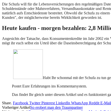
Die Schufa will für die Lebensversicherungen den regelmäßigen Dat
Schuldenstände oder Mahnverfahren, Versandhauskontakte und Rent
natürlich aufs Entschiedenste bestreitet. Obwohl die Schufa zu einem
Kunden", der möglicherweise bereits Wirklichkeit geworden ist.
Heute kaufen - morgen bezahlen: 2,8 Mill
Angesichts der Tatsache, dass Konsumentenkredite im Jahr 2002 ein 
mögt ihr euch selbst ein Urteil über die Daseinsberechtigung der Sch
Habt Ihr schonmal mit der Schufa zu tun g
Postet Eure Erfahrungen ins Kommentarsystem.
Das findet Ihr gleich unter diesem Artikel und es funktioniert 
Share.
Facebook
Twitter
Pinterest
LinkedIn
WhatsApp
Reddit
E-Mai
Vorheriger Artikel
So erobert man den Traumpartner