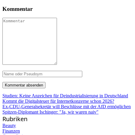
Kommentar
Studien: Keine Anzeichen für Deindustrialisierung in Deutschland
Kommt die Digitalsteuer für Internetkonzerne schon 2026?
Ex-CDU-Generalsekretär will Beschlüsse mit der AfD ermöglichen
Spitzen-Diplomant Ischinger: "Ja, wir waren naiv"
Rubriken
Beauty
Finanzen