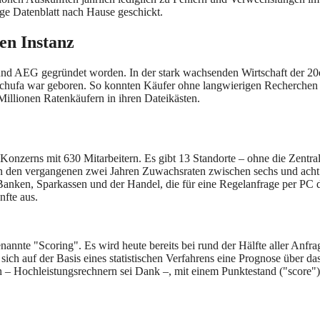
ge Datenblatt nach Hause geschickt.
en Instanz
nd AEG gegründet worden. In der stark wachsenden Wirtschaft der 20e
chufa war geboren. So konnten Käufer ohne langwierigen Recherchen übe
illionen Ratenkäufern in ihren Dateikästen.
Konzerns mit 630 Mitarbeitern. Es gibt 13 Standorte – ohne die Zentra
 in den vergangenen zwei Jahren Zuwachsraten zwischen sechs und ach
anken, Sparkassen und der Handel, die für eine Regelanfrage per PC du
fte aus.
nannte "Scoring". Es wird heute bereits bei rund der Hälfte aller Anfra
sich auf der Basis eines statistischen Verfahrens eine Prognose über d
 – Hochleistungsrechnern sei Dank –, mit einem Punktestand ("score") 