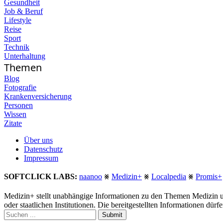
Gesundheit
Job & Beruf
Lifestyle
Reise
Sport
Technik
Unterhaltung
Themen
Blog
Fotografie
Krankenversicherung
Personen
Wissen
Zitate
Über uns
Datenschutz
Impressum
SOFTCLICK LABS:
naanoo
⨳
Medizin+
⨳
Localpedia
⨳
Promis+
Medizin+ stellt unabhängige Informationen zu den Themen Medizin u
oder staatlichen Institutionen. Die bereitgestellten Informationen dür
Submit