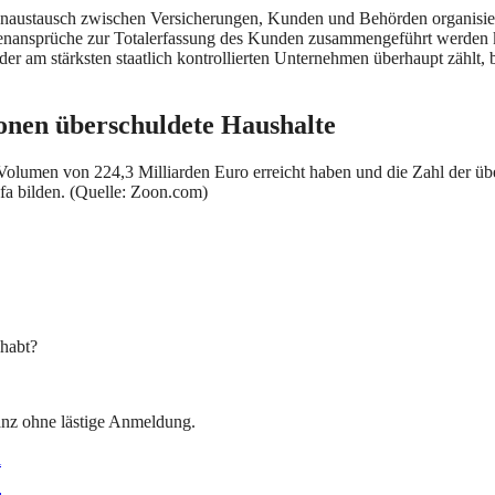
enaustausch zwischen Versicherungen, Kunden und Behörden organisier
enansprüche zur Totalerfassung des Kunden zusammengeführt werden 
 der am stärksten staatlich kontrollierten Unternehmen überhaupt zähl
ionen überschuldete Haushalte
Volumen von 224,3 Milliarden Euro erreicht haben und die Zahl der übe
ufa bilden. (Quelle: Zoon.com)
ehabt?
ganz ohne lästige Anmeldung.
l