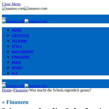
Close Menu
NEWS
LIFESTYLE
TECHNIK
STYLE
GESUNDHEIT
FINANZEN
REISE
SPORT
A-Z
Home
»
Finanzen
»
Was macht die Schufa eigentlich genau?
»
Finanzen