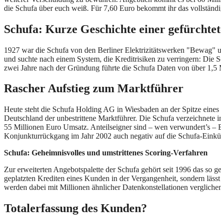
die Schufa über euch weiß. Für 7,60 Euro bekommt ihr das vollständi
Schufa: Kurze Geschichte einer gefürchtet
1927 war die Schufa von den Berliner Elektrizitätswerken "Bewag" u
und suchte nach einem System, die Kreditrisiken zu verringern: Die S
zwei Jahre nach der Gründung führte die Schufa Daten von über 1,5 M
Rascher Aufstieg zum Marktführer
Heute steht die Schufa Holding AG in Wiesbaden an der Spitze eines 
Deutschland der unbestrittene Marktführer. Die Schufa verzeichnete
55 Millionen Euro Umsatz. Anteilseigner sind – wen verwundert’s – B
Konjunkturrückgang im Jahr 2002 auch negativ auf die Schufa-Einkün
Schufa: Geheimnisvolles und umstrittenes Scoring-Verfahren
Zur erweiterten Angebotspalette der Schufa gehört seit 1996 das so ge
geplatzten Krediten eines Kunden in der Vergangenheit, sondern lässt 
werden dabei mit Millionen ähnlicher Datenkonstellationen verglichen
Totalerfassung des Kunden?