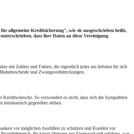
ür allgemeine Kreditsicherung", wie sie ausgeschrieben heißt,
nterschrieben, dass ihre Daten an diese Vereinigung
e mit Zahlen und Fakten, die eigentlich jeder am liebsten für sich
f, Mahnbescheide und Zwangsvollstreckungen.
er Kreditwünsche. So verwundert es nicht, dass sich die Sympathien
n misstrauisch gegenüber stehen.
n Banken vor möglichen Ausfällen zu schützen und Kunden vor
romillebereich. Ihr könnt übrigens per Eigenauskunft erfahren, was