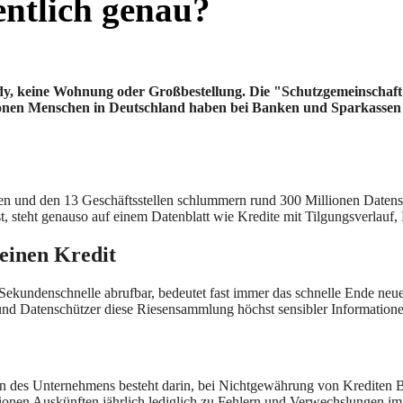
entlich genau?
dy, keine Wohnung oder Großbestellung. Die "Schutzgemeinschaft f
ionen Menschen in Deutschland haben bei Banken und Sparkassen u
n und den 13 Geschäftsstellen schlummern rund 300 Millionen Datensätz
, steht genauso auf einem Datenblatt wie Kredite mit Tilgungsverlau
keinen Kredit
Sekundenschnelle abrufbar, bedeutet fast immer das schnelle Ende neu
und Datenschützer diese Riesensammlung höchst sensibler Informatione
Sinn des Unternehmens besteht darin, bei Nichtgewährung von Kredite
onen Auskünften jährlich lediglich zu Fehlern und Verwechslungen im P