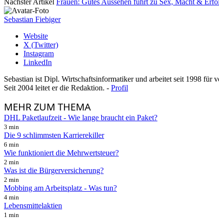
Nächster Artikel
Frauen: Gutes Aussehen führt zu Sex, Macht & Erfo
Sebastian Fiebiger
Website
X (Twitter)
Instagram
LinkedIn
Sebastian ist Dipl. Wirtschaftsinformatiker und arbeitet seit 1998 für
Seit 2004 leitet er die Redaktion. -
Profil
MEHR
ZUM THEMA
DHL Paketlaufzeit - Wie lange braucht ein Paket?
3 min
Die 9 schlimmsten Karrierekiller
6 min
Wie funktioniert die Mehrwertsteuer?
2 min
Was ist die Bürgerversicherung?
2 min
Mobbing am Arbeitsplatz - Was tun?
4 min
Lebensmittelaktien
1 min