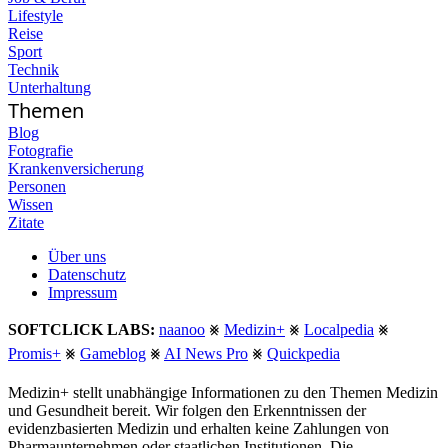
Lifestyle
Reise
Sport
Technik
Unterhaltung
Themen
Blog
Fotografie
Krankenversicherung
Personen
Wissen
Zitate
Über uns
Datenschutz
Impressum
SOFTCLICK LABS:
naanoo
⨳
Medizin+
⨳
Localpedia
⨳
Promis+
⨳
Gameblog
⨳
AI News Pro
⨳
Quickpedia
Medizin+ stellt unabhängige Informationen zu den Themen Medizin
und Gesundheit bereit. Wir folgen den Erkenntnissen der
evidenzbasierten Medizin und erhalten keine Zahlungen von
Pharmaunternehmen oder staatlichen Institutionen. Die