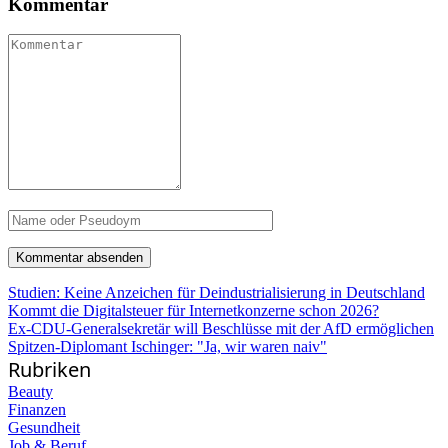
Kommentar
Studien: Keine Anzeichen für Deindustrialisierung in Deutschland
Kommt die Digitalsteuer für Internetkonzerne schon 2026?
Ex-CDU-Generalsekretär will Beschlüsse mit der AfD ermöglichen
Spitzen-Diplomant Ischinger: "Ja, wir waren naiv"
Rubriken
Beauty
Finanzen
Gesundheit
Job & Beruf