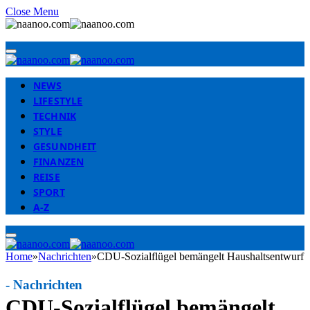
Close Menu
NEWS
LIFESTYLE
TECHNIK
STYLE
GESUNDHEIT
FINANZEN
REISE
SPORT
A-Z
Home
»
Nachrichten
»
CDU-Sozialflügel bemängelt Haushaltsentwurf
-
Nachrichten
CDU-Sozialflügel bemängelt