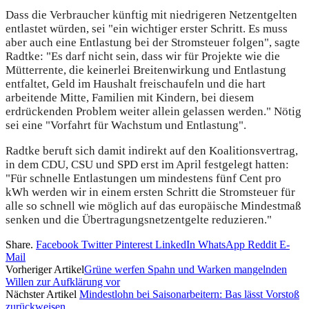
Dass die Verbraucher künftig mit niedrigeren Netzentgelten
entlastet würden, sei "ein wichtiger erster Schritt. Es muss
aber auch eine Entlastung bei der Stromsteuer folgen", sagte
Radtke: "Es darf nicht sein, dass wir für Projekte wie die
Mütterrente, die keinerlei Breitenwirkung und Entlastung
entfaltet, Geld im Haushalt freischaufeln und die hart
arbeitende Mitte, Familien mit Kindern, bei diesem
erdrückenden Problem weiter allein gelassen werden." Nötig
sei eine "Vorfahrt für Wachstum und Entlastung".
Radtke beruft sich damit indirekt auf den Koalitionsvertrag,
in dem CDU, CSU und SPD erst im April festgelegt hatten:
"Für schnelle Entlastungen um mindestens fünf Cent pro
kWh werden wir in einem ersten Schritt die Stromsteuer für
alle so schnell wie möglich auf das europäische Mindestmaß
senken und die Übertragungsnetzentgelte reduzieren."
Share.
Facebook
Twitter
Pinterest
LinkedIn
WhatsApp
Reddit
E-
Mail
Vorheriger Artikel
Grüne werfen Spahn und Warken mangelnden
Willen zur Aufklärung vor
Nächster Artikel
Mindestlohn bei Saisonarbeitern: Bas lässt Vorstoß
zurückweisen