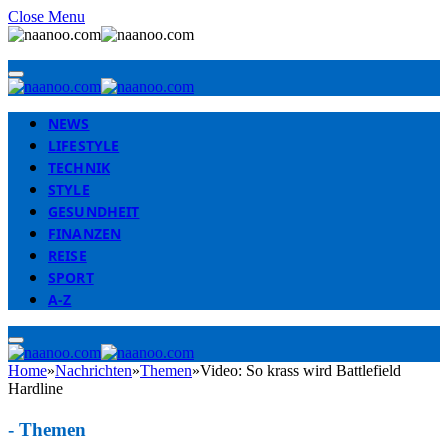
Close Menu
NEWS
LIFESTYLE
TECHNIK
STYLE
GESUNDHEIT
FINANZEN
REISE
SPORT
A-Z
Home
»
Nachrichten
»
Themen
»
Video: So krass wird Battlefield
Hardline
-
Themen