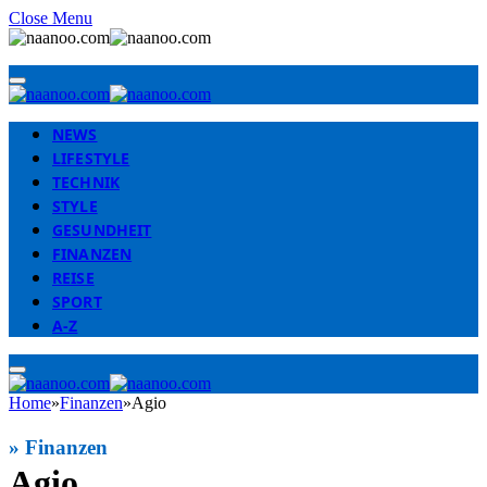
Close Menu
NEWS
LIFESTYLE
TECHNIK
STYLE
GESUNDHEIT
FINANZEN
REISE
SPORT
A-Z
Home
»
Finanzen
»
Agio
»
Finanzen
Agio