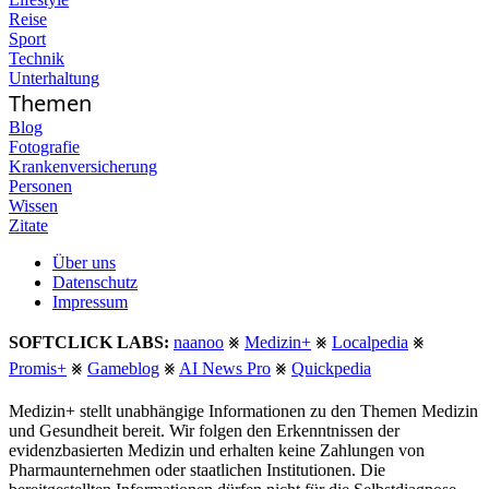
Reise
Sport
Technik
Unterhaltung
Themen
Blog
Fotografie
Krankenversicherung
Personen
Wissen
Zitate
Über uns
Datenschutz
Impressum
SOFTCLICK LABS:
naanoo
⨳
Medizin+
⨳
Localpedia
⨳
Promis+
⨳
Gameblog
⨳
AI News Pro
⨳
Quickpedia
Medizin+ stellt unabhängige Informationen zu den Themen Medizin
und Gesundheit bereit. Wir folgen den Erkenntnissen der
evidenzbasierten Medizin und erhalten keine Zahlungen von
Pharmaunternehmen oder staatlichen Institutionen. Die