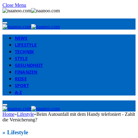
Close Menu
NEWS
LIFESTYLE
TECHNIK
STYLE
GESUNDHEIT
FINANZEN
REISE
SPORT
A-Z
Home
»
Lifestyle
»
Beim Autounfall mit dem Handy telefoniert - Zahlt
die Versicherung?
»
Lifestyle