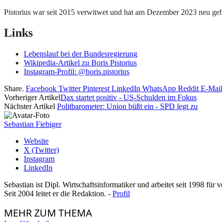
Pistorius war seit 2015 verwitwet und hat am Dezember 2023 neu gehei
Links
Lebenslauf bei der Bundesregierung
Wikipedia-Artikel zu Boris Pistorius
Instagram-Profil: @boris.pistorius
Share.
Facebook
Twitter
Pinterest
LinkedIn
WhatsApp
Reddit
E-Mai
Vorheriger Artikel
Dax startet positiv - US-Schulden im Fokus
Nächster Artikel
Politbarometer: Union büßt ein - SPD legt zu
Sebastian Fiebiger
Website
X (Twitter)
Instagram
LinkedIn
Sebastian ist Dipl. Wirtschaftsinformatiker und arbeitet seit 1998 für
Seit 2004 leitet er die Redaktion. -
Profil
MEHR
ZUM THEMA