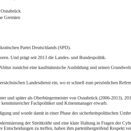
r Osnabrück
che Gremien
mokratischen Partei Deutschlands (SPD).
ren. Und prägt seit 2013 die Landes- und Bundespolitik.
em Abitur zunächst eine kaufmännische Ausbildung und seinen Grundwehr
dersächsischen Landesdienst ein, wo er schnell zum persönlichen Refere
er und später als Oberbürgermeister von Osnabrück (2006-2013). 2013 
s kenntnisreicher Fachpolitiker und Krisenmanager erwarb.
igung und wurde damit in einer Phase des sicherheitspolitischen Umbr
dernisierung der Streitkräfte und eine klare Haltung in Fragen der Cy
re Entscheidungen zu treffen, haben ihm parteiübergreifend Respekt ver