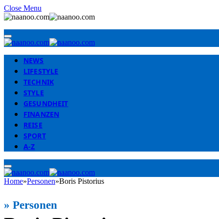
Close Menu
NEWS
LIFESTYLE
TECHNIK
STYLE
GESUNDHEIT
FINANZEN
REISE
SPORT
A-Z
Home
»
Personen
»
Boris Pistorius
»
Personen