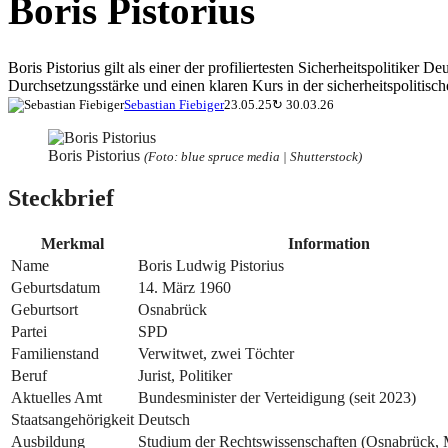
Boris Pistorius
Boris Pistorius gilt als einer der profiliertesten Sicherheitspolitike
Durchsetzungsstärke und einen klaren Kurs in der sicherheitspolitis
Sebastian Fiebiger
23.05.25
↻
30.03.26
Boris Pistorius
(Foto: blue spruce media | Shutterstock)
Steckbrief
Merkmal
Information
Name
Boris Ludwig Pistorius
Geburtsdatum
14. März 1960
Geburtsort
Osnabrück
Partei
SPD
Familienstand
Verwitwet, zwei Töchter
Beruf
Jurist, Politiker
Aktuelles Amt
Bundesminister der Verteidigung (seit 2023)
Staatsangehörigkeit
Deutsch
Ausbildung
Studium der Rechtswissenschaften (Osnabrück, 