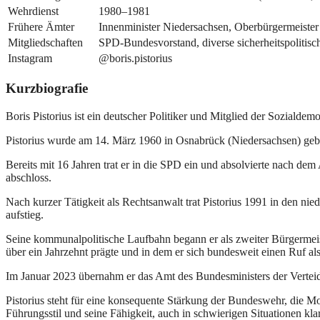
Wehrdienst
1980–1981
Frühere Ämter
Innenminister Niedersachsen, Oberbürgermeiste
Mitgliedschaften
SPD-Bundesvorstand, diverse sicherheitspolitis
Instagram
@boris.pistorius
Kurzbiografie
Boris Pistorius ist ein deutscher Politiker und Mitglied der Sozialde
Pistorius wurde am 14. März 1960 in Osnabrück (Niedersachsen) gebo
Bereits mit 16 Jahren trat er in die SPD ein und absolvierte nach d
abschloss.
Nach kurzer Tätigkeit als Rechtsanwalt trat Pistorius 1991 in den nie
aufstieg.
Seine kommunalpolitische Laufbahn begann er als zweiter Bürgermeist
über ein Jahrzehnt prägte und in dem er sich bundesweit einen Ruf al
Im Januar 2023 übernahm er das Amt des Bundesministers der Verteid
Pistorius steht für eine konsequente Stärkung der Bundeswehr, die Mo
Führungsstil und seine Fähigkeit, auch in schwierigen Situationen kla