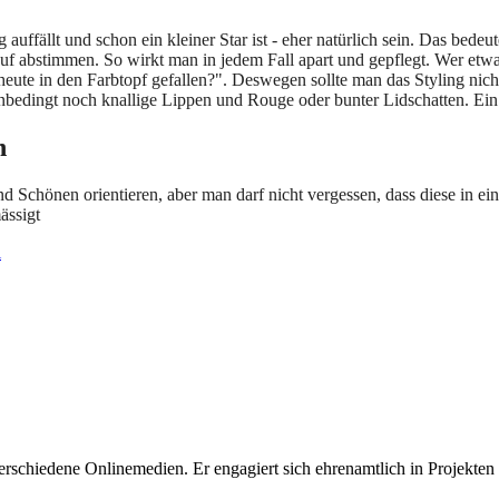
 auffällt und schon ein kleiner Star ist - eher natürlich sein. Das bede
auf abstimmen. So wirkt man in jedem Fall apart und gepflegt. Wer etwas
heute in den Farbtopf gefallen?". Deswegen sollte man das Styling nic
nbedingt noch knallige Lippen und Rouge oder bunter Lidschatten. Ein au
n
 Schönen orientieren, aber man darf nicht vergessen, dass diese in ei
ässigt
l
 verschiedene Onlinemedien. Er engagiert sich ehrenamtlich in Projekten z