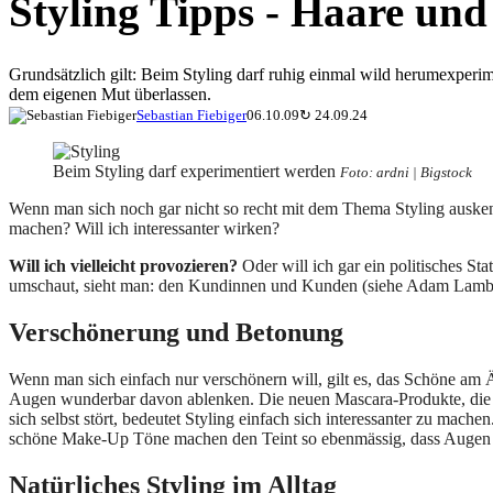
Styling Tipps - Haare un
Grundsätzlich gilt: Beim Styling darf ruhig einmal wild herumexperim
dem eigenen Mut überlassen.
Sebastian Fiebiger
06.10.09
↻
24.09.24
Beim Styling darf experimentiert werden
Foto: ardni | Bigstock
Wenn man sich noch gar nicht so recht mit dem Thema Styling auskenn
machen? Will ich interessanter wirken?
Will ich vielleicht provozieren?
Oder will ich gar ein politisches S
umschaut, sieht man: den Kundinnen und Kunden (siehe Adam Lambert 
Verschönerung und Betonung
Wenn man sich einfach nur verschönern will, gilt es, das Schöne am 
Augen wunderbar davon ablenken. Die neuen Mascara-Produkte, die 
sich selbst stört, bedeutet Styling einfach sich interessanter zu mac
schöne Make-Up Töne machen den Teint so ebenmässig, dass Augen 
Natürliches Styling im Alltag