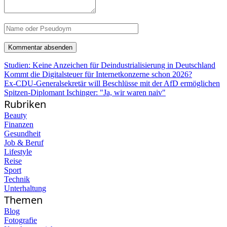
Studien: Keine Anzeichen für Deindustrialisierung in Deutschland
Kommt die Digitalsteuer für Internetkonzerne schon 2026?
Ex-CDU-Generalsekretär will Beschlüsse mit der AfD ermöglichen
Spitzen-Diplomant Ischinger: "Ja, wir waren naiv"
Rubriken
Beauty
Finanzen
Gesundheit
Job & Beruf
Lifestyle
Reise
Sport
Technik
Unterhaltung
Themen
Blog
Fotografie