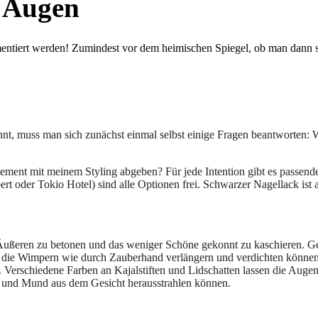
d Augen
entiert werden! Zumindest vor dem heimischen Spiegel, ob man dann sei
t, muss man sich zunächst einmal selbst einige Fragen beantworten: Wa
tatement mit meinem Styling abgeben? Für jede Intention gibt es passe
oder Tokio Hotel) sind alle Optionen frei. Schwarzer Nagellack ist a
Äußeren zu betonen und das weniger Schöne gekonnt zu kaschieren. Gef
die Wimpern wie durch Zauberhand verlängern und verdichten können,
hen. Verschiedene Farben an Kajalstiften und Lidschatten lassen die Au
und Mund aus dem Gesicht herausstrahlen können.