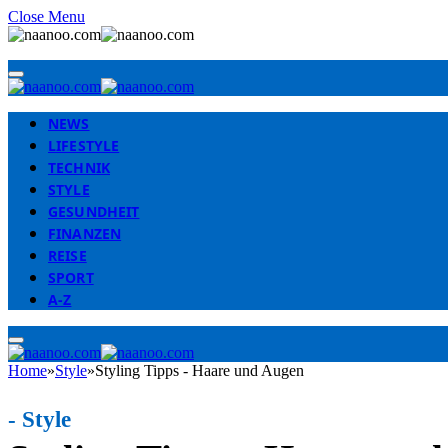
Close Menu
NEWS
LIFESTYLE
TECHNIK
STYLE
GESUNDHEIT
FINANZEN
REISE
SPORT
A-Z
Home
»
Style
»
Styling Tipps - Haare und Augen
-
Style