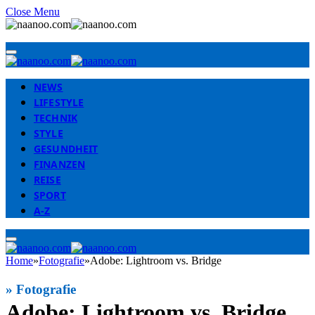
Close Menu
NEWS
LIFESTYLE
TECHNIK
STYLE
GESUNDHEIT
FINANZEN
REISE
SPORT
A-Z
Home
»
Fotografie
»
Adobe: Lightroom vs. Bridge
»
Fotografie
Adobe: Lightroom vs. Bridge