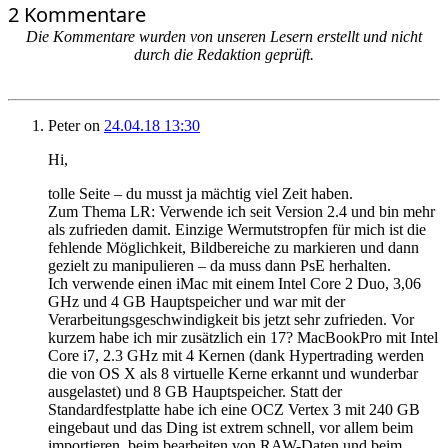
2 Kommentare
Die Kommentare wurden von unseren Lesern erstellt und nicht
durch die Redaktion geprüft.
Peter
on
24.04.18 13:30
Hi,
tolle Seite – du musst ja mächtig viel Zeit haben.
Zum Thema LR: Verwende ich seit Version 2.4 und bin mehr
als zufrieden damit. Einzige Wermutstropfen für mich ist die
fehlende Möglichkeit, Bildbereiche zu markieren und dann
gezielt zu manipulieren – da muss dann PsE herhalten.
Ich verwende einen iMac mit einem Intel Core 2 Duo, 3,06
GHz und 4 GB Hauptspeicher und war mit der
Verarbeitungsgeschwindigkeit bis jetzt sehr zufrieden. Vor
kurzem habe ich mir zusätzlich ein 17? MacBookPro mit Intel
Core i7, 2.3 GHz mit 4 Kernen (dank Hypertrading werden
die von OS X als 8 virtuelle Kerne erkannt und wunderbar
ausgelastet) und 8 GB Hauptspeicher. Statt der
Standardfestplatte habe ich eine OCZ Vertex 3 mit 240 GB
eingebaut und das Ding ist extrem schnell, vor allem beim
importieren, beim bearbeiten von RAW-Daten und beim