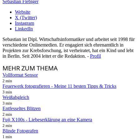
Sebastian Fiebiger
Website
X (Twitter)
Instagram
LinkedIn
Sebastian ist Dipl. Wirtschaftsinformatiker und arbeitet seit 1998 für
verschiedene Onlinemedien. Er engagiert sich ehrenamtlich in
Projekten zur Krebsforschung, ist verheiratet, hat ein Kind und lebt
in Berlin. Seit 2004 leitet er die Redaktion. -
Profil
MEHR
ZUM THEMA
Vollformat Sensor
2 min
Feuerwerk fotografieren - Meine 11 besten Tipps & Tricks
3 min
Weißabgleich
3 min
Entfesseltes Blitzen
2 min
Fuji X100s - Liebeserklärung an eine Kamera
2 min
Blinde Fotografen
1 min