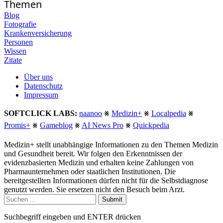
Themen
Blog
Fotografie
Krankenversicherung
Personen
Wissen
Zitate
Über uns
Datenschutz
Impressum
SOFTCLICK LABS:
naanoo
⨳
Medizin+
⨳
Localpedia
⨳
Promis+
⨳
Gameblog
⨳
AI News Pro
⨳
Quickpedia
Medizin+ stellt unabhängige Informationen zu den Themen Medizin
und Gesundheit bereit. Wir folgen den Erkenntnissen der
evidenzbasierten Medizin und erhalten keine Zahlungen von
Pharmaunternehmen oder staatlichen Institutionen. Die
bereitgestellten Informationen dürfen nicht für die Selbstdiagnose
genutzt werden. Sie ersetzen nicht den Besuch beim Arzt.
Submit
Suchbegriff eingeben und ENTER drücken